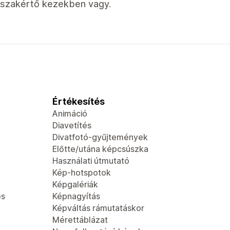
szakértő kezekben vagy.
Értékesítés
Animáció
Diavetítés
Divatfotó-gyűjtemények
Előtte/utána képcsúszka
Használati útmutató
Kép-hotspotok
Képgalériák
és
Képnagyítás
Képváltás rámutatáskor
Mérettáblázat