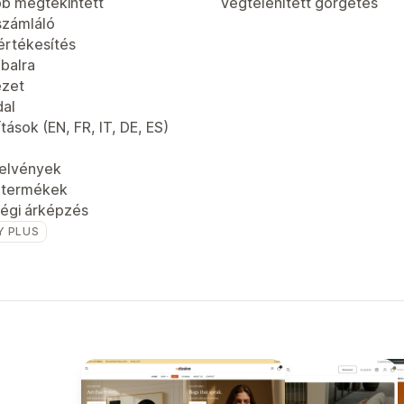
b megtekintett
Végtelenített görgetés
számláló
értékesítés
 balra
ézet
dal
tások (EN, FR, IT, DE, ES)
jelvények
t termékek
égi árképzés
Y PLUS