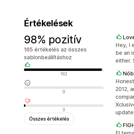
Értékelések
98% pozitív
Love
Hey, I 
165 értékelés az összes
be an 
sablonbeállításhoz
either.
Pozitív értékelések
Nób
162
Honest
2012, a
Semleges értékelések
0
company
Xclusiv
Negatív értékelések
3
update
Összes értékelés
FIG
El tem