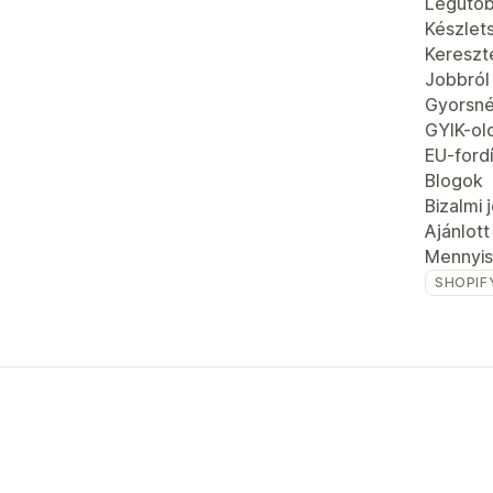
Legutób
Készlet
Kereszt
Jobbról
Gyorsn
GYIK-ol
EU-fordí
Blogok
Bizalmi 
Ajánlot
Mennyis
SHOPIF