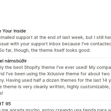
 Your Inside
emailed support at the end of last week, but I still ha
issue with your support inbox because I've contacte
 So far, though, the theme itself looks good.
el námsbúðir
ly the best Shopify theme I've ever used! My compan
nd I've been using the Xclusive theme for about two
. Having used half a dozen themes for the last 14 y
e theme is very cleanly written, highly customizabl
s!
HT 95
a me agrada mucho, estoy creando una tienda para 