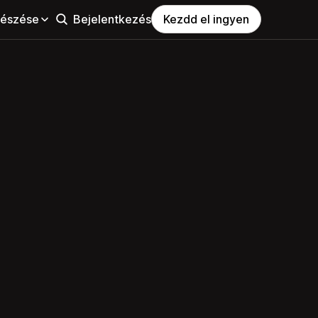
észése
Bejelentkezés
Kezdd el ingyen