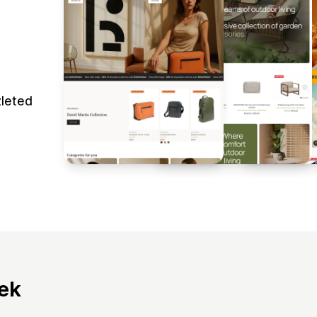
zleted
tek