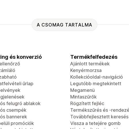
A CSOMAG TARTALMA
ing és konverzió
Termékfelfedezés
-ellenőrző
Ajánlott termékek
zámláló
Kenyérmorzsa
zabható
Kollekcióoldal-navigáció
tfelvételi űrlap
Legutóbb megtekintett
jelvények
Megamenü
gjelenések
Mintaszűrők
ós felugró ablakok
Rögzített fejléc
iós csempék
Termékszűrés és -rendez
ós bannerek
Továbbfejlesztett keresés
elüli promóciók
Vissza a tetejére gomb