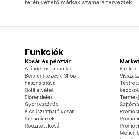
terén vezető márkák számára terveztek.
Funkciók
Kosár és pénztár
Market
Ajándékcsomagolás
Életkor
Bejelentkezés a Shop
Visszas
használatával
Testres
Bolti átvétel
kapcsola
Előrendelés
Termék
Gyorsvásárlás
Sajtóme
Kicsúsztatható kosár
Promóci
Kosárcímkék
Promóc
Rögzített kosár
Promóci
Menün b