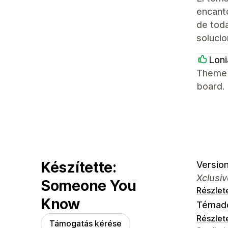
encantó
de tod
solucio
Loni
Theme h
board.
Készítette:
Version
Xclusiv
Someone You
Részlet
Know
Témad
Részlet
Támogatás kérése