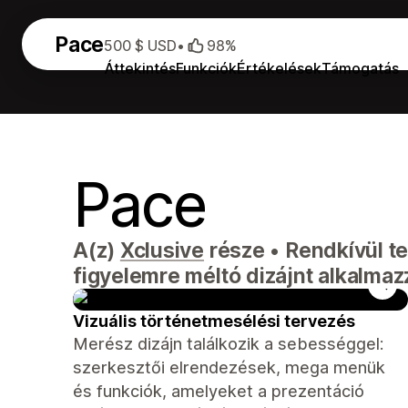
Pace
500 $ USD
•
98%
Áttekintés
Funkciók
Értékelések
Támogatás
Pace
A(z)
Xclusive
része
•
Rendkívül te
figyelemre méltó dizájnt alkalmaz
Vizuális történetmesélési tervezés
Merész dizájn találkozik a sebességgel:
szerkesztői elrendezések, mega menük
és funkciók, amelyeket a prezentáció