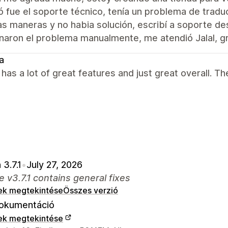
 fue el soporte técnico, tenía un problema de tradu
as maneras y no habia solución, escribí a soporte d
naron el problema manualmente, me atendió Jalal, gr
a
as a lot of great features and just great overall. Th
 3.7.1
•
July 27, 2026
e v3.7.1 contains general fixes
ek megtekintése
Összes verzió
okumentáció
ek megtekintése