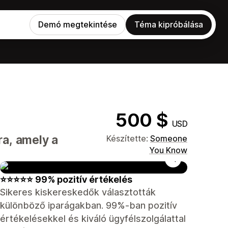
Demó megtekintése
Téma kipróbálása
500 $
USD
a, amely a
Készítette:
Someone
You Know
⭐⭐⭐⭐⭐ 99% pozitív értékelés
Sikeres kiskereskedők választották
különböző iparágakban. 99%-ban pozitív
értékelésekkel és kiváló ügyfélszolgálattal