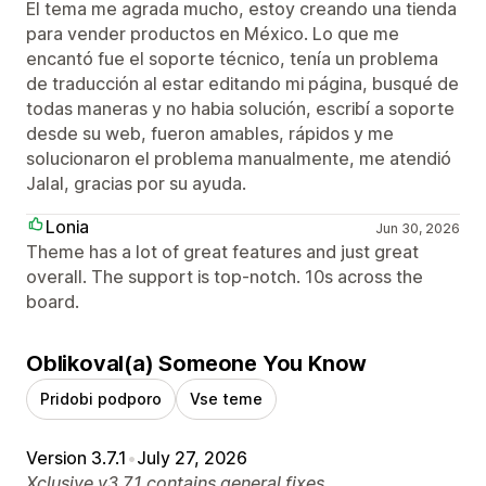
El tema me agrada mucho, estoy creando una tienda
para vender productos en México. Lo que me
encantó fue el soporte técnico, tenía un problema
de traducción al estar editando mi página, busqué de
todas maneras y no habia solución, escribí a soporte
desde su web, fueron amables, rápidos y me
solucionaron el problema manualmente, me atendió
Jalal, gracias por su ayuda.
Lonia
Jun 30, 2026
Theme has a lot of great features and just great
overall. The support is top-notch. 10s across the
board.
Oblikoval(a) Someone You Know
Pridobi podporo
Vse teme
Version 3.7.1
•
July 27, 2026
Xclusive v3.7.1 contains general fixes