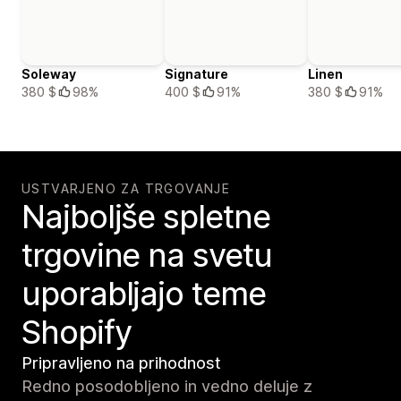
Soleway
Signature
Linen
380 $
98%
400 $
91%
380 $
91%
USTVARJENO ZA TRGOVANJE
Najboljše spletne
trgovine na svetu
uporabljajo teme
Shopify
Pripravljeno na prihodnost
Redno posodobljeno in vedno deluje z