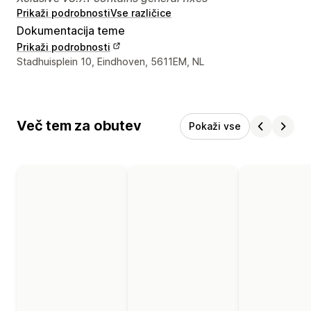
Prikaži podrobnosti
Vse različice
Dokumentacija teme
Prikaži podrobnosti
Podatki za stik z oblikovalcem
Stadhuisplein 10, Eindhoven, 5611EM, NL
Več tem za obutev
Pokaži vse