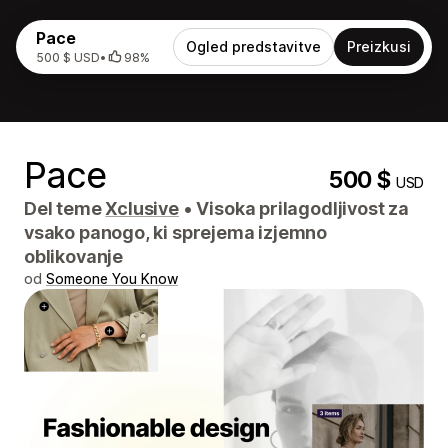
Pace
Ogled predstavitve
Preizkusi
500 $ USD
•
98%
Pace
500 $
USD
Del teme
Xclusive
•
Visoka prilagodljivost za
vsako panogo, ki sprejema izjemno
oblikovanje
od
Someone You Know