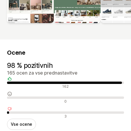
Ocene
98 % pozitivnih
165 ocen za vse prednastavitve
Pozitivne ocene
162
Nevtralne ocene
0
Negativne ocene
3
Vse ocene