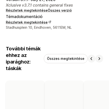
Xclusive v3.7.1 contains general fixes
Részletek megtekintése
Összes verzió
Témadokumentáció
Részletek megtekintése
Dizájner kapcsolattartási adatai
Stadhuisplein 10, Eindhoven, 5611EM, NL
További témák
ehhez az
Összes megtekintése
iparághoz:
táskák