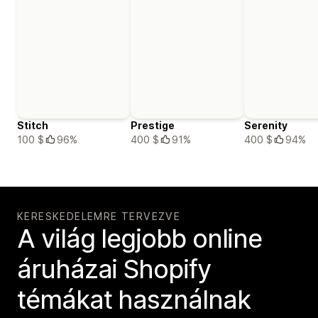
Stitch
Prestige
Serenity
100 $
96%
400 $
91%
400 $
94%
KERESKEDELEMRE TERVEZVE
A világ legjobb online
áruházai Shopify
témákat használnak