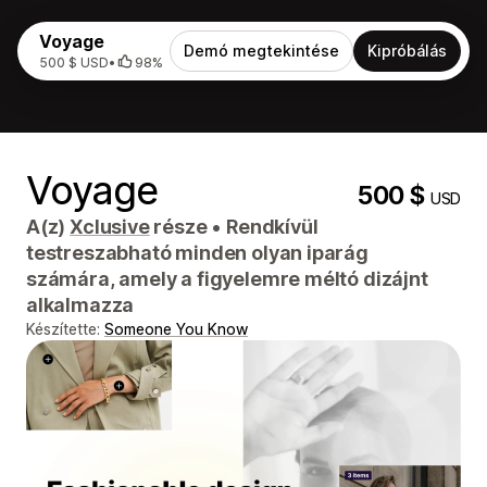
Voyage
Demó megtekintése
Kipróbálás
500 $ USD
•
98%
Voyage
500 $
USD
A(z)
Xclusive
része
•
Rendkívül
testreszabható minden olyan iparág
számára, amely a figyelemre méltó dizájnt
alkalmazza
Készítette:
Someone You Know