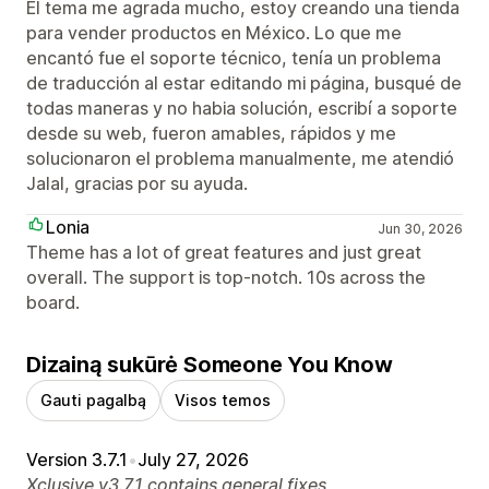
El tema me agrada mucho, estoy creando una tienda
para vender productos en México. Lo que me
encantó fue el soporte técnico, tenía un problema
de traducción al estar editando mi página, busqué de
todas maneras y no habia solución, escribí a soporte
desde su web, fueron amables, rápidos y me
solucionaron el problema manualmente, me atendió
Jalal, gracias por su ayuda.
Lonia
Jun 30, 2026
Theme has a lot of great features and just great
overall. The support is top-notch. 10s across the
board.
Dizainą sukūrė Someone You Know
Gauti pagalbą
Visos temos
Version 3.7.1
•
July 27, 2026
Xclusive v3.7.1 contains general fixes