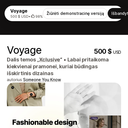
Voyage
Žiūrėti demonstracinę versiją
Išbandyt
500 $ USD
•
98%
Voyage
500 $
USD
Dalis temos „
Xclusive
“
•
Labai pritaikoma
kiekvienai pramonei, kuriai būdingas
išskirtinis dizainas
autorius
Someone You Know