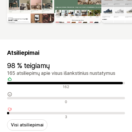
Atsiliepimai
98 % teigiamų
165 atsiliepimų apie visus išankstinius nustatymus
Teigiami atsiliepimai
162
Neutralūs atsiliepimai
0
Neigiami atsiliepimai
3
Visi atsiliepimai