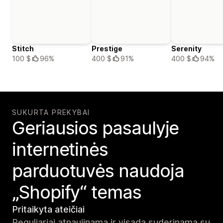
Stitch
Prestige
Serenity
100 $
96%
400 $
91%
400 $
94%
SUKURTA PREKYBAI
Geriausios pasaulyje
internetinės
parduotuvės naudoja
„Shopify“ temas
Pritaikyta ateičiai
Reguliariai atnaujinama ir visada suderinama su