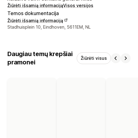
Žiūrėti išsamią informaciją
Visos versijos
Temos dokumentacija
Žiūrėti išsamią informaciją
Kūrėjo kontaktiniai duomenys
Stadhuisplein 10, Eindhoven, 5611EM, NL
Daugiau temų krepšiai
Žiūrėti visus
pramonei