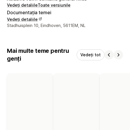
Vedeți detaliile
Toate versiunile
Documentația temei
Vedeți detaliile
Detaliile de contact ale designerului
Stadhuisplein 10, Eindhoven, 5611EM, NL
Mai multe teme pentru
Vedeți tot
genți