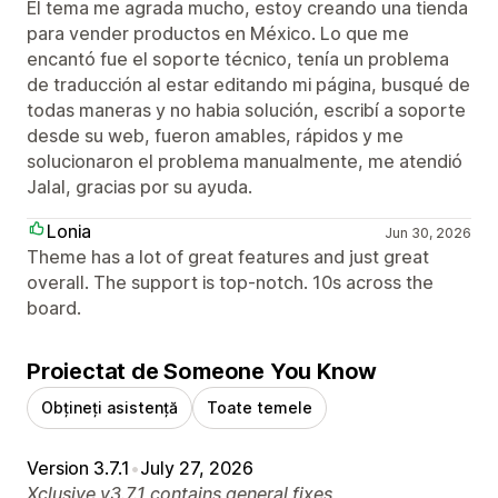
El tema me agrada mucho, estoy creando una tienda
para vender productos en México. Lo que me
encantó fue el soporte técnico, tenía un problema
de traducción al estar editando mi página, busqué de
todas maneras y no habia solución, escribí a soporte
desde su web, fueron amables, rápidos y me
solucionaron el problema manualmente, me atendió
Jalal, gracias por su ayuda.
Lonia
Jun 30, 2026
Theme has a lot of great features and just great
overall. The support is top-notch. 10s across the
board.
Proiectat de Someone You Know
Obțineți asistență
Toate temele
Version 3.7.1
•
July 27, 2026
Xclusive v3.7.1 contains general fixes