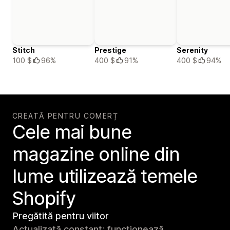
Stitch
Prestige
Serenity
100 $
96%
400 $
91%
400 $
94%
CREATĂ PENTRU COMERȚ
Cele mai bune
magazine online din
lume utilizează temele
Shopify
Pregătită pentru viitor
Actualizată constant; funcționează