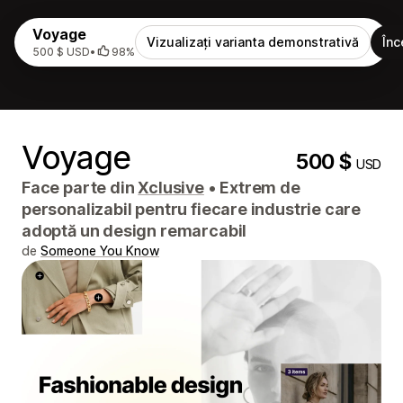
Voyage
Vizualizați varianta demonstrativă
Înc
500 $ USD
•
98%
Voyage
500 $
USD
Face parte din
Xclusive
•
Extrem de
personalizabil pentru fiecare industrie care
adoptă un design remarcabil
de
Someone You Know