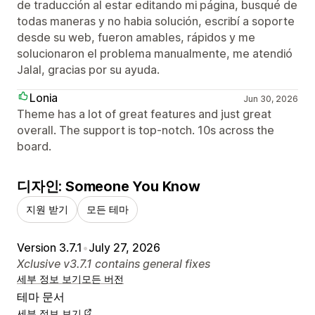
de traducción al estar editando mi página, busqué de
todas maneras y no habia solución, escribí a soporte
desde su web, fueron amables, rápidos y me
solucionaron el problema manualmente, me atendió
Jalal, gracias por su ayuda.
Lonia
Jun 30, 2026
Theme has a lot of great features and just great
overall. The support is top-notch. 10s across the
board.
디자인: Someone You Know
지원 받기
모든 테마
Version 3.7.1
•
July 27, 2026
Xclusive v3.7.1 contains general fixes
세부 정보 보기
모든 버전
테마 문서
세부 정보 보기