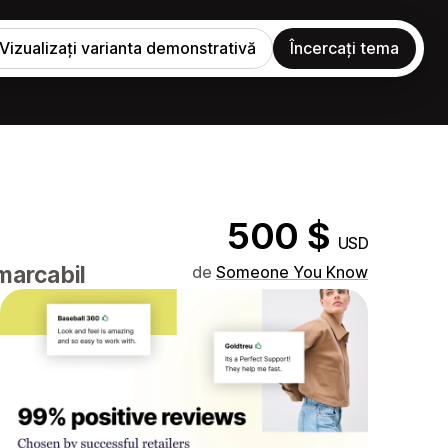
Vizualizați varianta demonstrativă
Încercați tema
500 $
USD
marcabil
de
Someone You Know