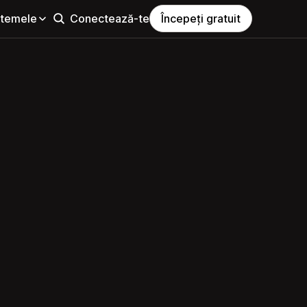
i temele
Conectează-te
Începeți gratuit