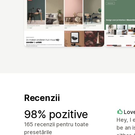
Recenzii
98% pozitive
Love
Hey, I 
165 recenzii pentru toate
be an 
presetările