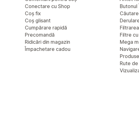
Conectare cu Shop
Butonul 
Coș fix
Căutare
Coș glisant
Derulare 
Cumpărare rapidă
Filtrare
Precomandă
Filtre c
Ridicări din magazin
Mega m
Împachetare cadou
Navigare
Produs
Rute de
Vizualiz