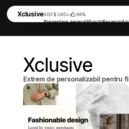
Xclusive
500 $ USD
•
98%
Prezentare generală
Funcții
Recenzii
Asi
Xclusive
Extrem de personalizabil pentru f