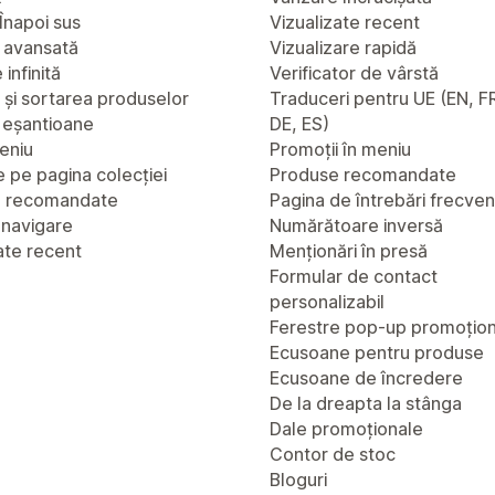
Înapoi sus
Vizualizate recent
 avansată
Vizualizare rapidă
infinită
Verificator de vârstă
a și sortarea produselor
Traduceri pentru UE (EN, FR
u eșantioane
DE, ES)
eniu
Promoții în meniu
 pe pagina colecției
Produse recomandate
e recomandate
Pagina de întrebări frecve
 navigare
Numărătoare inversă
ate recent
Menționări în presă
Formular de contact
personalizabil
Ferestre pop-up promoțio
Ecusoane pentru produse
Ecusoane de încredere
De la dreapta la stânga
Dale promoționale
Contor de stoc
Bloguri