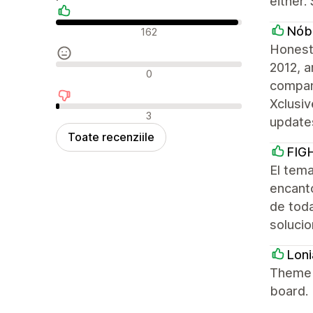
either.
Recenzii pozitive
Nób
162
Honest
2012, a
Recenzii neutre
0
company
Xclusiv
Recenzii negative
3
update
Toate recenziile
FIG
El tem
encantó
de tod
solucio
Loni
Theme h
board.