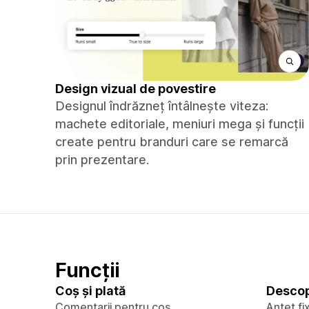
Design vizual de povestire
Designul îndrăzneț întâlnește viteza:
machete editoriale, meniuri mega și funcții
create pentru branduri care se remarcă
prin prezentare.
Funcții
Coș și plată
Descop
Comentarii pentru coș
Antet fi