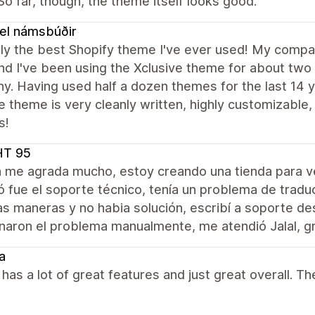
 So far, though, the theme itself looks good.
el námsbúðir
ly the best Shopify theme I've ever used! My compan
nd I've been using the Xclusive theme for about two
. Having used half a dozen themes for the last 14 y
e theme is very cleanly written, highly customizabl
s!
HT 95
a me agrada mucho, estoy creando una tienda para 
 fue el soporte técnico, tenía un problema de tradu
as maneras y no habia solución, escribí a soporte d
naron el problema manualmente, me atendió Jalal, gr
a
as a lot of great features and just great overall. Th