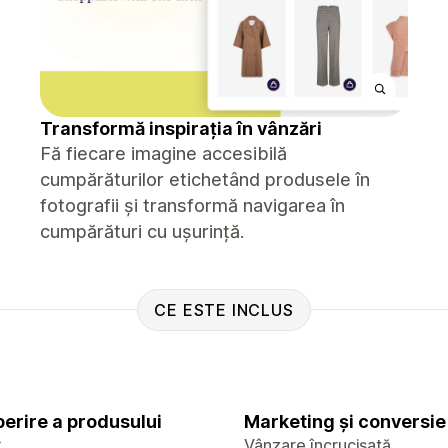
Transformă inspirația în vânzări
Fă fiecare imagine accesibilă
cumpărăturilor etichetând produsele în
fotografii și transformă navigarea în
cumpărături cu ușurință.
CE ESTE INCLUS
erire a produsului
Marketing și conversie
x
Vânzare încrucișată