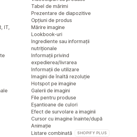
Tabel de mărimi
Prezentare de diapozitive
Opțiuni de produs
, IT,
Mărire imagine
Lookbook-uri
Ingrediente sau informații
nutriționale
nte
Informații privind
expedierea/livrarea
Informații de utilizare
Imagini de înaltă rezoluție
Hotspot pe imagine
nale
Galerii de imagini
File pentru produse
Eșantioane de culori
Efect de survolare a imaginii
Cursor cu imagine înainte/după
Animație
Listare combinată
SHOPIFY PLUS