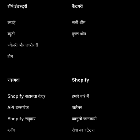
शीर्ष इंडस्ट्री
कैटगरी
कपड़े
सभी थीम
ब्यूटी
मुफ़्त थीम
ज्वेलरी और एक्सेसरी
होम
सहायता
Shopify
Shopify सहायता केंद्र
हमारे बारे में
API दस्तावेज़
पार्टनर
Shopify समुदाय
कानूनी जानकारी
ब्लॉग
सेवा का स्टेटस