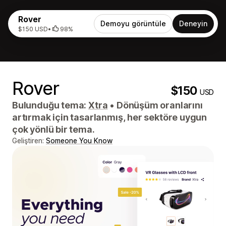
Rover
Demoyu görüntüle
Deneyin
$150 USD
•
98%
Rover
$150
USD
Bulunduğu tema:
Xtra
•
Dönüşüm oranlarını
artırmak için tasarlanmış, her sektöre uygun
çok yönlü bir tema.
Geliştiren:
Someone You Know