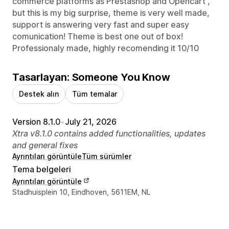
commerce platforms as Prestashop and Opencart ,
but this is my big surprise, theme is very well made,
support is answering very fast and super easy
comunication! Theme is best one out of box!
Professionaly made, highly recomending it 10/10
Tasarlayan: Someone You Know
Destek alın
Tüm temalar
Version 8.1.0
•
July 21, 2026
Xtra v8.1.0 contains added functionalities, updates
and general fixes
Ayrıntıları görüntüle
Tüm sürümler
Tema belgeleri
Ayrıntıları görüntüle
Tasarımcı iletişim bilgileri
Stadhuisplein 10, Eindhoven, 5611EM, NL