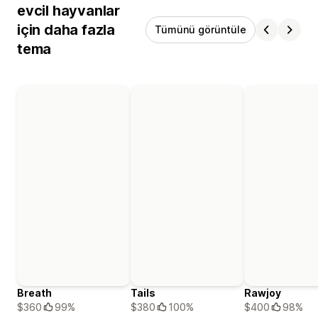
evcil hayvanlar
için daha fazla
Tümünü görüntüle
tema
Breath
Tails
Rawjoy
$360
99%
$380
100%
$400
98%