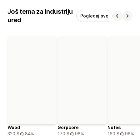
Još tema za industriju
Pogledaj sve
ured
Wood
Gorpcore
Notes
320 $
84%
170 $
98%
160 $
98%