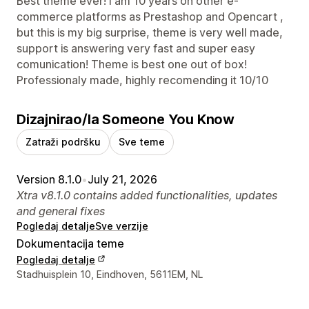
Best theme ever! I am 10 years on other e-
commerce platforms as Prestashop and Opencart ,
but this is my big surprise, theme is very well made,
support is answering very fast and super easy
comunication! Theme is best one out of box!
Professionaly made, highly recomending it 10/10
Dizajnirao/la Someone You Know
Zatraži podršku
Sve teme
Version 8.1.0
•
July 21, 2026
Xtra v8.1.0 contains added functionalities, updates
and general fixes
Pogledaj detalje
Sve verzije
Dokumentacija teme
Pogledaj detalje
Podaci za kontakt dizajnera
Stadhuisplein 10, Eindhoven, 5611EM, NL