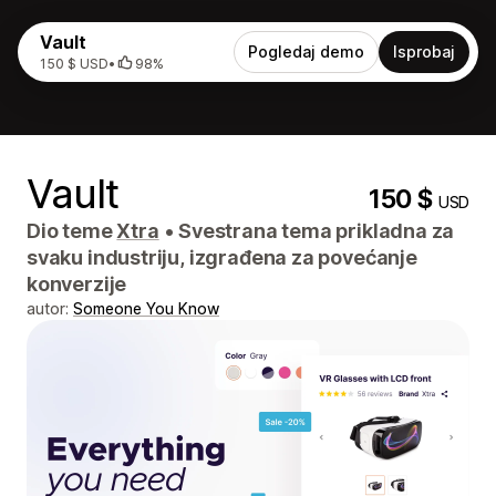
Vault
Pogledaj demo
Isprobaj
150 $ USD
•
98%
Vault
150 $
USD
Dio teme
Xtra
•
Svestrana tema prikladna za
svaku industriju, izgrađena za povećanje
konverzije
autor:
Someone You Know