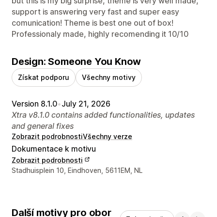
but this is my big surprise, theme is very well made,
support is answering very fast and super easy
comunication! Theme is best one out of box!
Professionaly made, highly recomending it 10/10
Design: Someone You Know
Získat podporu
Všechny motivy
Version 8.1.0
•
July 21, 2026
Xtra v8.1.0 contains added functionalities, updates
and general fixes
Zobrazit podrobnosti
Všechny verze
Dokumentace k motivu
Zobrazit podrobnosti
Kontaktní údaje designéra
Stadhuisplein 10, Eindhoven, 5611EM, NL
Další motivy pro obor