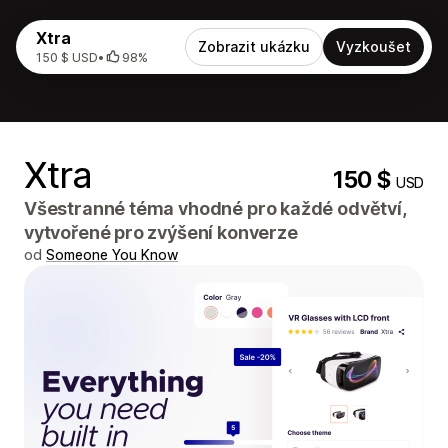
Xtra
Zobrazit ukázku
Vyzkoušet
150 $ USD
•
98%
Xtra
150 $
USD
Všestranné téma vhodné pro každé odvětví,
vytvořené pro zvýšení konverze
od
Someone You Know