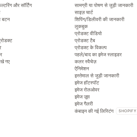
िल्टरिंग और सॉर्टिंग
सामग्री या पोषण से जुड़ी जानकारी
ज
साइज़ चार्ट
प बटन
शिपिंग/डिलीवरी की जानकारी
लुकबुक
प्रोडक्ट वीडियो
्रोडक्ट
प्रोडक्ट टैब
र
प्रोडक्ट के विकल्प
टर
पहले/बाद का इमेज स्लाइडर
देखे गए
कलर स्वैचेज़
ऐनिमेशन
इस्तेमाल से जुड़ी जानकारी
इमेज हॉटस्पॉट
इमेज रोलओवर
इमेज ज़ूम
इमेज गैलरी
कंबाइन की गई लिस्टिंग
SHOPIFY