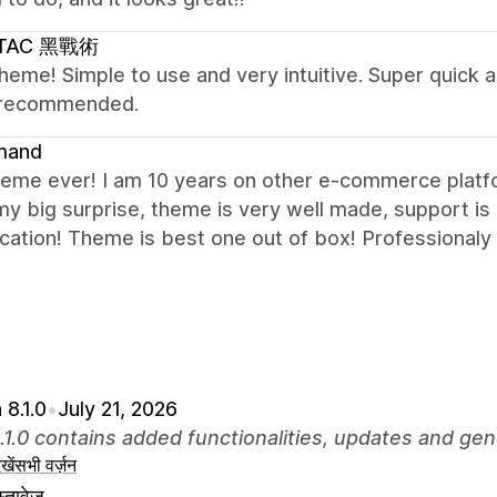
LTAC 黑戰術
heme! Simple to use and very intuitive. Super quick 
 recommended.
mand
heme ever! I am 10 years on other e-commerce platf
 my big surprise, theme is very well made, support i
ation! Theme is best one out of box! Professionaly 
 8.1.0
•
July 21, 2026
.1.0 contains added functionalities, updates and gen
खें
सभी वर्ज़न
्तावेज़