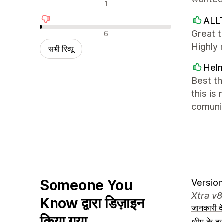
न्यूट्रल रिव्यू
1
AL
नकारात्मक रिव्यू
Great t
6
Highly
सभी रिव्यू
Hel
Best t
this is
comunic
Someone You
Version
Xtra v8
Know द्वारा डिज़ाइन
जानकारी दे
किया गया
थीम के दस