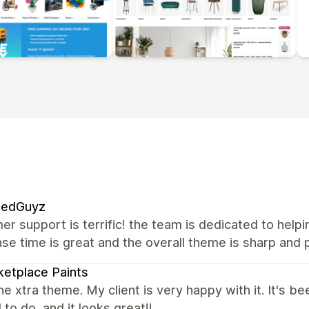
edGuyz
r support is terrific! the team is dedicated to help
e time is great and the overall theme is sharp and p
etplace Paints
the xtra theme. My client is very happy with it. It's
to do, and it looks great!!