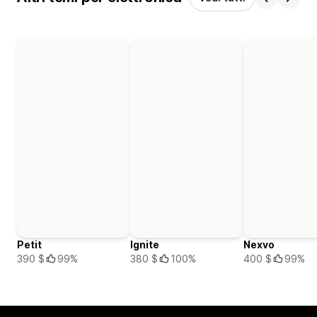
Petit
Ignite
Nexvo
390 $
99%
380 $
100%
400 $
99%