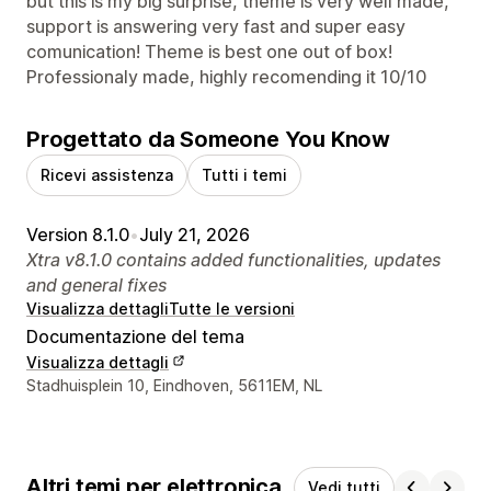
but this is my big surprise, theme is very well made,
support is answering very fast and super easy
comunication! Theme is best one out of box!
Professionaly made, highly recomending it 10/10
Progettato da Someone You Know
Ricevi assistenza
Tutti i temi
Version 8.1.0
•
July 21, 2026
Xtra v8.1.0 contains added functionalities, updates
and general fixes
Visualizza dettagli
Tutte le versioni
Documentazione del tema
Visualizza dettagli
Recapiti del designer
Stadhuisplein 10, Eindhoven, 5611EM, NL
Altri temi per elettronica
Vedi tutti