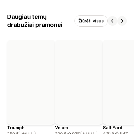
Daugiau temų
Žiūrėti visus
drabužiai pramonei
Triumph
Velum
Salt Yard
420 $
94%
250 $
290 $
93%
NAUJA
NAUJA