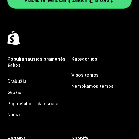
Pradėkite nemokamą bandomąjį laikotarpį
Populiariausios pramonės
Kategorijos
šakos
Visos temos
Drabužiai
Nemokamos temos
Grožis
Papuošalai ir aksesuarai
Namai
Pagalba
Shopify