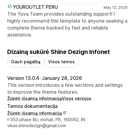
YOUROUTLET PERU
May 12, 2026
The Yuva Team provides outstanding support! I
highly recommend this template to anyone seeking a
complete theme backed by fast and reliable
assistance.
Dizainą sukūrė Shine Dezign Infonet
Gauti pagalbą
Visos temos
Version 13.0.4
•
January 28, 2026
This version introduces a few sections and settings
to improve the theme features.
Žiūrėti išsamią informaciją
Visos versijos
Temos dokumentacija
Žiūrėti išsamią informaciją
Kūrėjo kontaktiniai duomenys
f-353 phase 8b, mohali, PB, 160062, IN
vikas.shinedezign@gmail.com