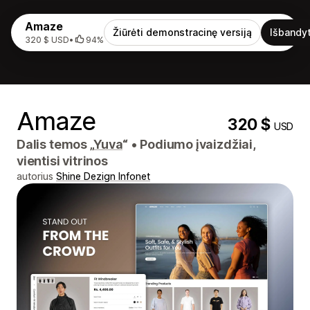
Amaze
Žiūrėti demonstracinę versiją
Išbandyt
320 $ USD
•
94%
Amaze
320 $
USD
Dalis temos „
Yuva
“
•
Podiumo įvaizdžiai,
vientisi vitrinos
autorius
Shine Dezign Infonet