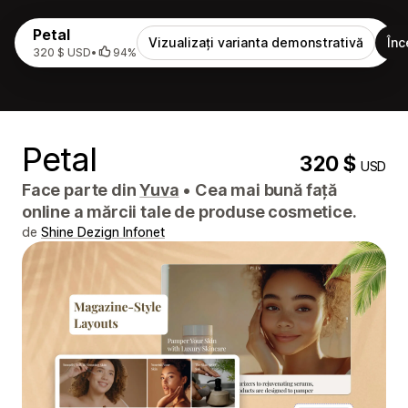
Petal
Vizualizați varianta demonstrativă
Înc
320 $ USD
•
94%
Petal
320 $
USD
Face parte din
Yuva
•
Cea mai bună față
online a mărcii tale de produse cosmetice.
de
Shine Dezign Infonet