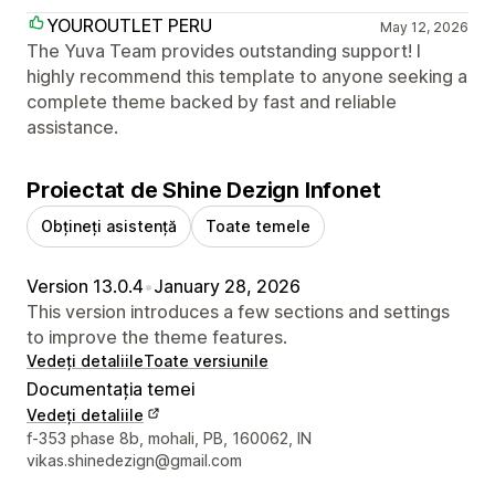
YOUROUTLET PERU
May 12, 2026
The Yuva Team provides outstanding support! I
highly recommend this template to anyone seeking a
complete theme backed by fast and reliable
assistance.
Proiectat de Shine Dezign Infonet
Obțineți asistență
Toate temele
Version 13.0.4
•
January 28, 2026
This version introduces a few sections and settings
to improve the theme features.
Vedeți detaliile
Toate versiunile
Documentația temei
Vedeți detaliile
Detaliile de contact ale designerului
f-353 phase 8b, mohali, PB, 160062, IN
vikas.shinedezign@gmail.com