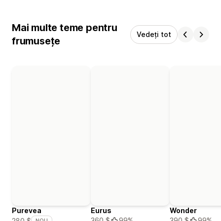
Mai multe teme pentru
Vedeți tot
frumusețe
Purevea
Eurus
Wonder
360 $
99%
390 $
99%
280 $
NOU