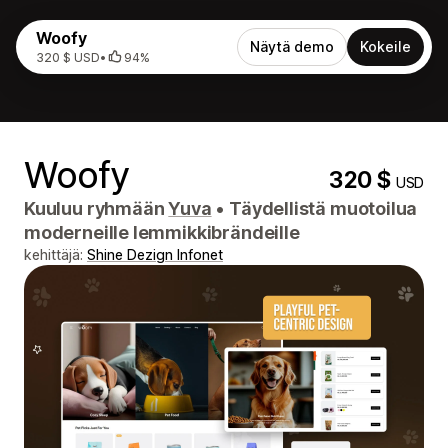
Woofy
Näytä demo
Kokeile
320 $ USD
•
94%
Woofy
320 $
USD
Kuuluu ryhmään
Yuva
•
Täydellistä muotoilua
moderneille lemmikkibrändeille
kehittäjä:
Shine Dezign Infonet