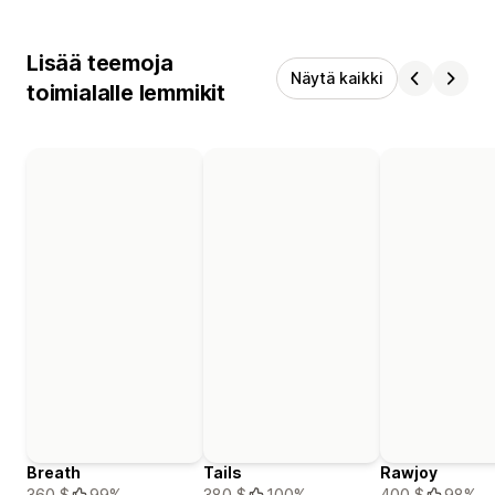
Lisää teemoja
Näytä kaikki
toimialalle lemmikit
Breath
Tails
Rawjoy
360 $
99%
380 $
100%
400 $
98%