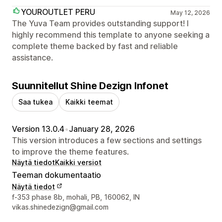
YOUROUTLET PERU
May 12, 2026
The Yuva Team provides outstanding support! I
highly recommend this template to anyone seeking a
complete theme backed by fast and reliable
assistance.
Suunnitellut Shine Dezign Infonet
Saa tukea
Kaikki teemat
Version 13.0.4
•
January 28, 2026
This version introduces a few sections and settings
to improve the theme features.
Näytä tiedot
Kaikki versiot
Teeman dokumentaatio
Näytä tiedot
Suunnittelijan yhteystiedot
f-353 phase 8b, mohali, PB, 160062, IN
vikas.shinedezign@gmail.com