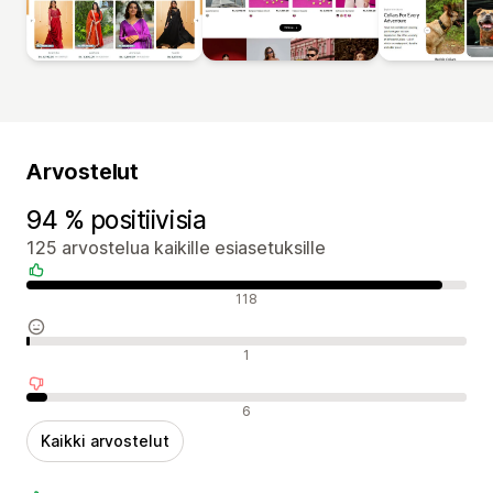
Arvostelut
94 % positiivisia
125 arvostelua kaikille esiasetuksille
Positiiviset arvostelut
118
Neutraalit arvostelut
1
Negatiiviset arvostelut
6
Kaikki arvostelut