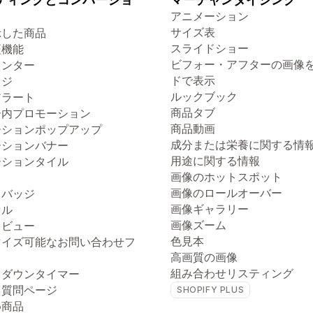
アニメーション
サイズ表
示した商品
スライドショー
証機能
ビフォー・アフターの画像
ウンター
ドで表示
ッジ
ルックブック
アラート
商品タブ
ー内プロモーション
商品動画
ーションポップアップ
成分または栄養に関する情
ーションバナー
用途に関する情報
ーションタイル
画像のホットスポット
画像のロールオーバー
トバッジ
画像ギャラリー
セル
画像ズーム
クビュー
色見本
マイズ可能なお問い合わせフ
高画質の画像
組み合わせリスティング
トダウンタイマー
る質問ページ
SHOPIFY PLUS
め商品