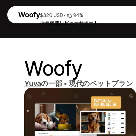
Woofy
$320 USD
•
94%
概要
機能
レビュー
サポート
Woofy
Yuva
の一部
•
現代のペットブラン