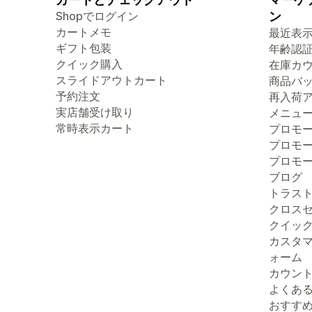
Shopでログイン
ン
カートメモ
最近表
ギフト包装
年齢認
クイック購入
在庫カ
スライドアウトカート
商品バ
予約注文
再入荷
実店舗受け取り
メニュ
常時表示カート
プロモ
プロモ
プロモ
ブログ
トラス
クロス
クイッ
カスタ
ォーム
カウン
よくあ
おすす