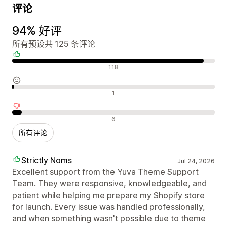
评论
94% 好评
所有预设共 125 条评论
好评
118
中评
1
差评
6
所有评论
Strictly Noms
Jul 24, 2026
Excellent support from the Yuva Theme Support
Team. They were responsive, knowledgeable, and
patient while helping me prepare my Shopify store
for launch. Every issue was handled professionally,
and when something wasn't possible due to theme