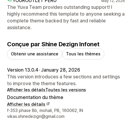
YOUROUTLET PERU
May 12, 2026
The Yuva Team provides outstanding support! I
highly recommend this template to anyone seeking a
complete theme backed by fast and reliable
assistance.
Conçue par Shine Dezign Infonet
Obtenir une assistance
Tous les thèmes
Version 13.0.4
•
January 28, 2026
This version introduces a few sections and settings
to improve the theme features.
Afficher les détails
Toutes les versions
Documentation du thème
Afficher les détails
Coordonnées du concepteur
f-353 phase 8b, mohali, PB, 160062, IN
vikas.shinedezign@gmail.com