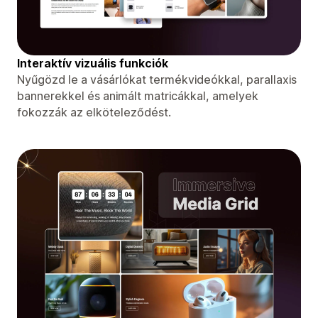
Interaktív vizuális funkciók
Nyűgözd le a vásárlókat termékvideókkal, parallaxis
bannerekkel és animált matricákkal, amelyek
fokozzák az elköteleződést.