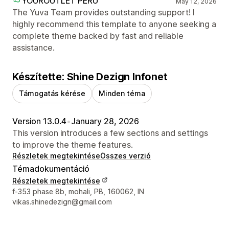
YOUROUTLET PERU
May 12, 2026
The Yuva Team provides outstanding support! I
highly recommend this template to anyone seeking a
complete theme backed by fast and reliable
assistance.
Készítette: Shine Dezign Infonet
Támogatás kérése
Minden téma
Version 13.0.4
•
January 28, 2026
This version introduces a few sections and settings
to improve the theme features.
Részletek megtekintése
Összes verzió
Témadokumentáció
Részletek megtekintése
Dizájner kapcsolattartási adatai
f-353 phase 8b, mohali, PB, 160062, IN
vikas.shinedezign@gmail.com