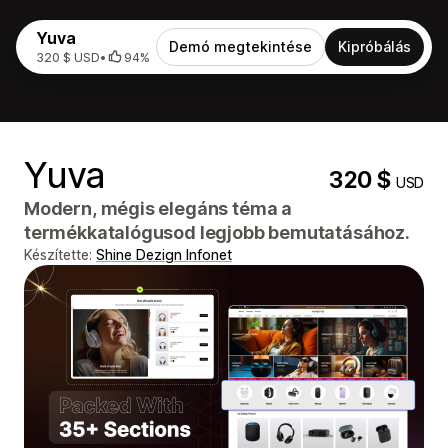
Yuva
Demó megtekintése
Kipróbálás
320 $ USD
•
94%
Yuva
320 $
USD
Modern, mégis elegáns téma a
termékkatalógusod legjobb bemutatásához.
Készítette:
Shine Dezign Infonet