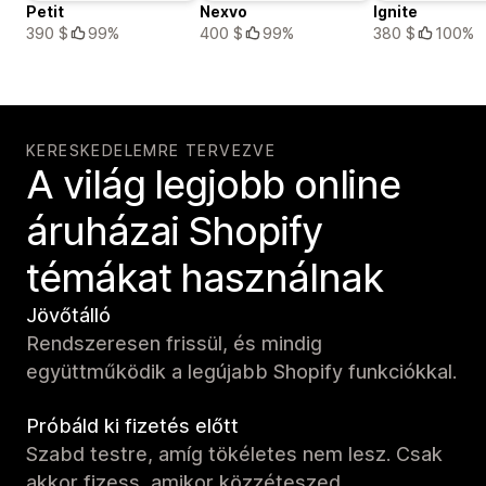
Petit
Nexvo
Ignite
390 $
99%
400 $
99%
380 $
100%
KERESKEDELEMRE TERVEZVE
A világ legjobb online
áruházai Shopify
témákat használnak
Jövőtálló
Rendszeresen frissül, és mindig
együttműködik a legújabb Shopify funkciókkal.
Próbáld ki fizetés előtt
Szabd testre, amíg tökéletes nem lesz. Csak
akkor fizess, amikor közzéteszed.