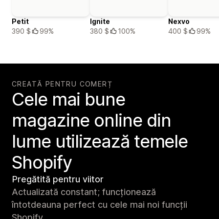
Petit
Ignite
Nexvo
390 $
99%
380 $
100%
400 $
99%
CREATĂ PENTRU COMERȚ
Cele mai bune
magazine online din
lume utilizează temele
Shopify
Pregătită pentru viitor
Actualizată constant; funcționează
întotdeauna perfect cu cele mai noi funcții
Shopify.