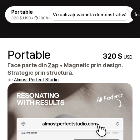
Portable
Vizualizați varianta demonstrativă
În
320 $ USD
•
100%
Portable
320 $
USD
Face parte din
Zap
•
Magnetic prin design.
Strategic prin structură.
de
Almost Perfect Studio