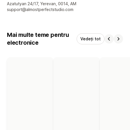
Detaliile de contact ale designerului
Azatutyan 24/17, Yerevan, 0014, AM
support@almostperfectstudio.com
Mai multe teme pentru
Vedeți tot
electronice