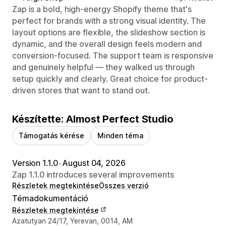
Zap is a bold, high-energy Shopify theme that's
perfect for brands with a strong visual identity. The
layout options are flexible, the slideshow section is
dynamic, and the overall design feels modern and
conversion-focused. The support team is responsive
and genuinely helpful — they walked us through
setup quickly and clearly. Great choice for product-
driven stores that want to stand out.
Készítette: Almost Perfect Studio
Támogatás kérése
Minden téma
Version 1.1.0
•
August 04, 2026
Zap 1.1.0 introduces several improvements
Részletek megtekintése
Összes verzió
Témadokumentáció
Részletek megtekintése
Dizájner kapcsolattartási adatai
Azatutyan 24/17, Yerevan, 0014, AM