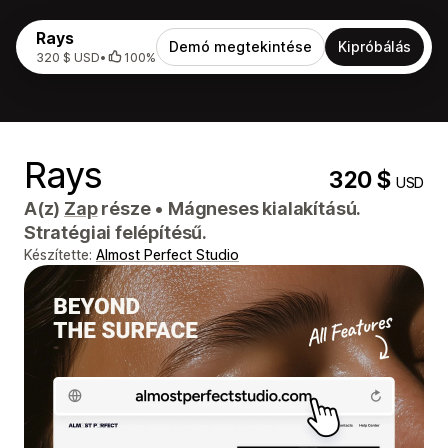
Rays
Demó megtekintése
Kipróbálás
320 $ USD
•
100%
Rays
320 $
USD
A(z)
Zap
része
•
Mágneses kialakítású.
Stratégiai felépítésű.
Készítette:
Almost Perfect Studio