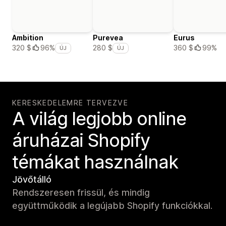
Ambition
Purevea
Eurus
360 $
99%
320 $
96%
280 $
ÚJ
ÚJ
KERESKEDELEMRE TERVEZVE
A világ legjobb online
áruházai Shopify
témákat használnak
Jövőtálló
Rendszeresen frissül, és mindig
együttműködik a legújabb Shopify funkciókkal.