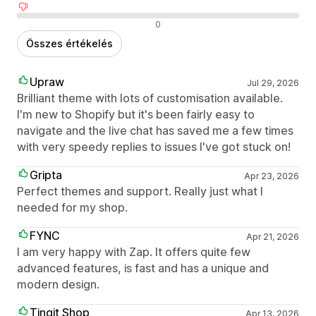
Negatív értékelések
0
Összes értékelés
Upraw
Jul 29, 2026
Brilliant theme with lots of customisation available.
I'm new to Shopify but it's been fairly easy to
navigate and the live chat has saved me a few times
with very speedy replies to issues I've got stuck on!
Gripta
Apr 23, 2026
Perfect themes and support. Really just what I
needed for my shop.
FYNC
Apr 21, 2026
I am very happy with Zap. It offers quite few
advanced features, is fast and has a unique and
modern design.
Tingit Shop
Apr 13, 2026