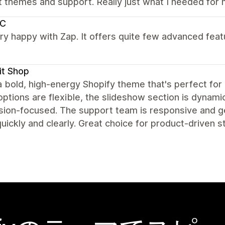
 themes and support. Really just what I needed for 
C
ry happy with Zap. It offers quite few advanced feat
it Shop
a bold, high-energy Shopify theme that's perfect for 
options are flexible, the slideshow section is dynami
sion-focused. The support team is responsive and ge
uickly and clearly. Great choice for product-driven s