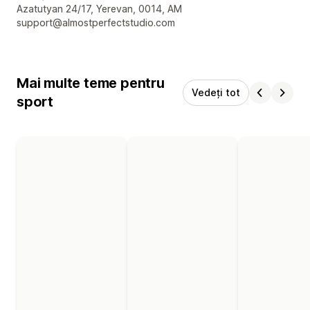
Detaliile de contact ale designerului
Azatutyan 24/17, Yerevan, 0014, AM
support@almostperfectstudio.com
Mai multe teme pentru
Vedeți tot
sport