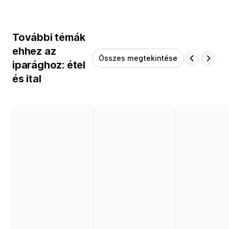
További témák
ehhez az
Összes megtekintése
iparághoz: étel
és ital