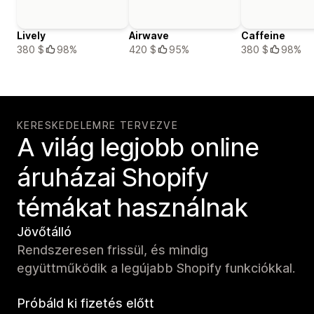
Lively
Airwave
Caffeine
380 $
98%
420 $
95%
380 $
98%
KERESKEDELEMRE TERVEZVE
A világ legjobb online
áruházai Shopify
témákat használnak
Jövőtálló
Rendszeresen frissül, és mindig
együttműködik a legújabb Shopify funkciókkal.
Próbáld ki fizetés előtt