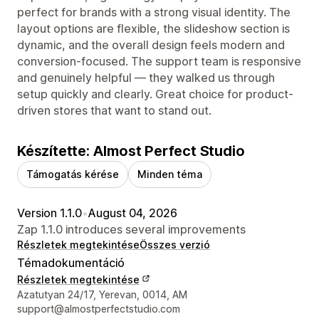
perfect for brands with a strong visual identity. The
layout options are flexible, the slideshow section is
dynamic, and the overall design feels modern and
conversion-focused. The support team is responsive
and genuinely helpful — they walked us through
setup quickly and clearly. Great choice for product-
driven stores that want to stand out.
Készítette: Almost Perfect Studio
Támogatás kérése
Minden téma
Version 1.1.0
•
August 04, 2026
Zap 1.1.0 introduces several improvements
Részletek megtekintése
Összes verzió
Témadokumentáció
Részletek megtekintése
Dizájner kapcsolattartási adatai
Azatutyan 24/17, Yerevan, 0014, AM
support@almostperfectstudio.com