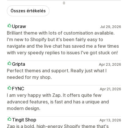
Negatív értékelések
0
Összes értékelés
Upraw
Jul 29, 2026
Brilliant theme with lots of customisation available.
I'm new to Shopify but it's been fairly easy to
navigate and the live chat has saved me a few times
with very speedy replies to issues I've got stuck on!
Gripta
Apr 23, 2026
Perfect themes and support. Really just what I
needed for my shop.
FYNC
Apr 21, 2026
I am very happy with Zap. It offers quite few
advanced features, is fast and has a unique and
modern design.
Tingit Shop
Apr 13, 2026
Zap is a bold, high-energy Shopify theme that's