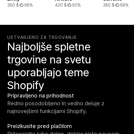
380 $
98%
420 $
95%
380 $
98%
USTVARJENO ZA TRGOVANJE
Najboljše spletne
trgovine na svetu
uporabljajo teme
Shopify
Pripravljeno na prihodnost
Redno posodobljeno in vedno deluje z
najnovejšimi funkcijami Shopify.
Preizkusite pred plačilom
Prilagajajte tako dolgo, dokler niste povsem