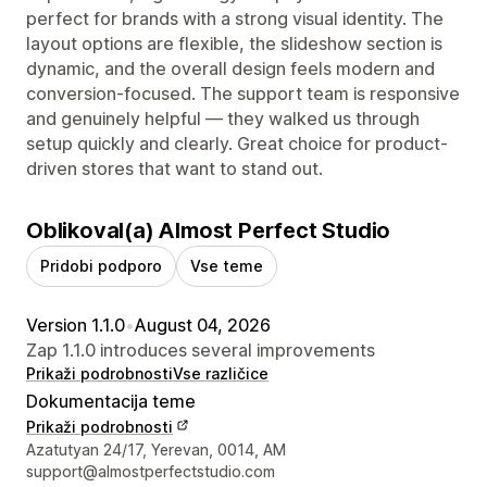
perfect for brands with a strong visual identity. The
layout options are flexible, the slideshow section is
dynamic, and the overall design feels modern and
conversion-focused. The support team is responsive
and genuinely helpful — they walked us through
setup quickly and clearly. Great choice for product-
driven stores that want to stand out.
Oblikoval(a) Almost Perfect Studio
Pridobi podporo
Vse teme
Version 1.1.0
•
August 04, 2026
Zap 1.1.0 introduces several improvements
Prikaži podrobnosti
Vse različice
Dokumentacija teme
Prikaži podrobnosti
Podatki za stik z oblikovalcem
Azatutyan 24/17, Yerevan, 0014, AM
support@almostperfectstudio.com