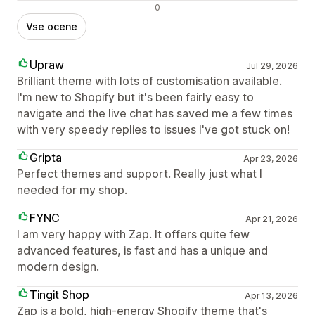
Negativne ocene
0
Vse ocene
Upraw
Jul 29, 2026
Brilliant theme with lots of customisation available.
I'm new to Shopify but it's been fairly easy to
navigate and the live chat has saved me a few times
with very speedy replies to issues I've got stuck on!
Gripta
Apr 23, 2026
Perfect themes and support. Really just what I
needed for my shop.
FYNC
Apr 21, 2026
I am very happy with Zap. It offers quite few
advanced features, is fast and has a unique and
modern design.
Tingit Shop
Apr 13, 2026
Zap is a bold, high-energy Shopify theme that's