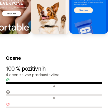
Ocene
100 % pozitivnih
4 ocen za vse prednastavitve
Pozitivne ocene
4
Nevtralne ocene
0