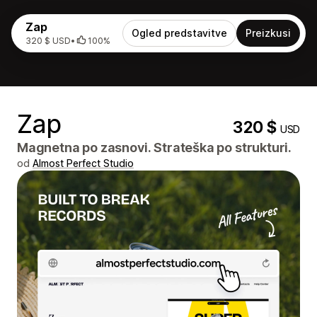
Zap
Ogled predstavitve
Preizkusi
320 $ USD
•
100%
Zap
320 $
USD
Magnetna po zasnovi. Strateška po strukturi.
od
Almost Perfect Studio