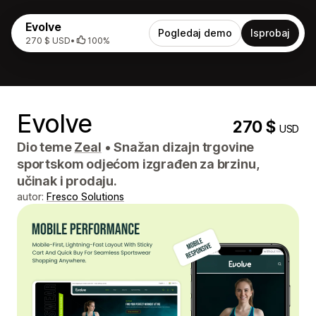
Evolve
Pogledaj demo
Isprobaj
270 $ USD
•
100%
Evolve
270 $
USD
Dio teme
Zeal
•
Snažan dizajn trgovine
sportskom odjećom izgrađen za brzinu,
učinak i prodaju.
autor:
Fresco Solutions