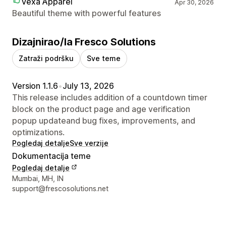
Vexa Apparel
Apr 30, 2026
Beautiful theme with powerful features
Dizajnirao/la Fresco Solutions
Zatraži podršku
Sve teme
Version 1.1.6
•
July 13, 2026
This release includes addition of a countdown timer
block on the product page and age verification
popup updateand bug fixes, improvements, and
optimizations.
Pogledaj detalje
Sve verzije
Dokumentacija teme
Pogledaj detalje
Podaci za kontakt dizajnera
Mumbai, MH, IN
support@frescosolutions.net