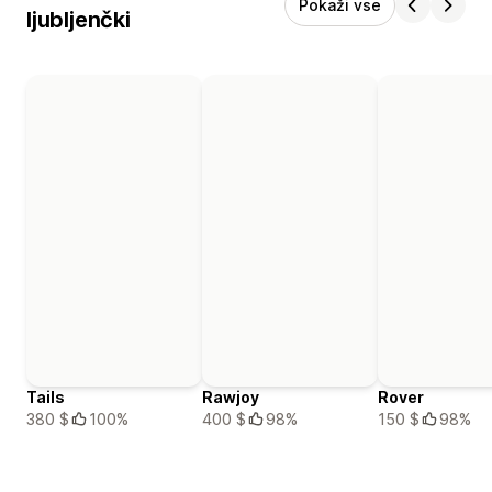
Pokaži vse
ljubljenčki
Tails
Rawjoy
Rover
380 $
100%
400 $
98%
150 $
98%