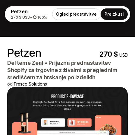
Petzen
Ogled predstavitve
Preizkusi
270 $ USD
•
100%
Petzen
270 $
USD
Del teme
Zeal
•
Prijazna prednastavitev
Shopify za trgovine z živalmi s preglednim
središčem za brskanje po izdelkih
od
Fresco Solutions