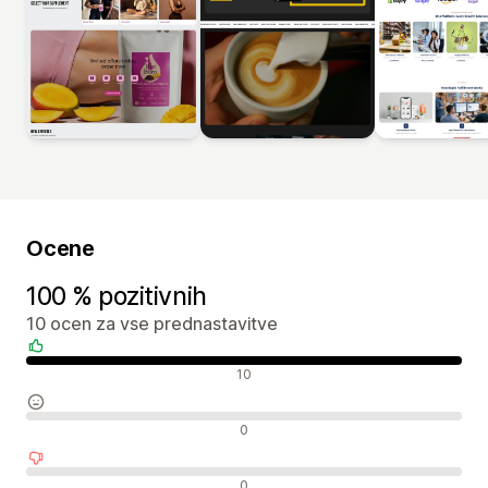
Ocene
100 % pozitivnih
10 ocen za vse prednastavitve
Pozitivne ocene
10
Nevtralne ocene
0
Negativne ocene
0