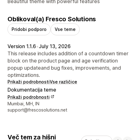
Beautiful theme with powerful features
Oblikoval(a) Fresco Solutions
Pridobi podporo
Vse teme
Version 1.1.6
•
July 13, 2026
This release includes addition of a countdown timer
block on the product page and age verification
popup updateand bug fixes, improvements, and
optimizations.
Prikaži podrobnosti
Vse različice
Dokumentacija teme
Prikaži podrobnosti
Podatki za stik z oblikovalcem
Mumbai, MH, IN
support@frescosolutions.net
Več tem za hišni