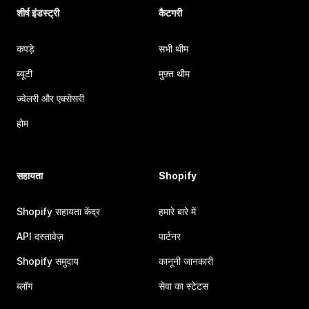
शीर्ष इंडस्ट्री
कैटगरी
कपड़े
सभी थीम
ब्यूटी
मुफ़्त थीम
ज्वेलरी और एक्सेसरी
होम
सहायता
Shopify
Shopify सहायता केंद्र
हमारे बारे में
API दस्तावेज़
पार्टनर
Shopify समुदाय
कानूनी जानकारी
ब्लॉग
सेवा का स्टेटस