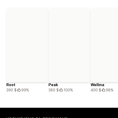
Root
Peak
Wellina
390 $
99%
380 $
100%
400 $
98%