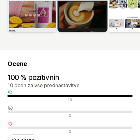
Ocene
100 % pozitivnih
10 ocen za vse prednastavitve
Pozitivne ocene
10
Nevtralne ocene
0
Negativne ocene
0