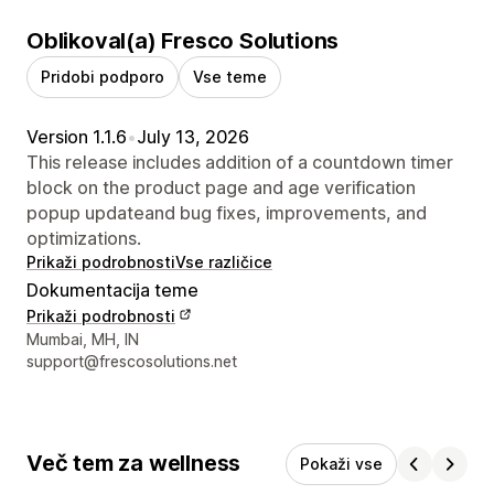
Oblikoval(a) Fresco Solutions
Pridobi podporo
Vse teme
Version 1.1.6
•
July 13, 2026
This release includes addition of a countdown timer
block on the product page and age verification
popup updateand bug fixes, improvements, and
optimizations.
Prikaži podrobnosti
Vse različice
Dokumentacija teme
Prikaži podrobnosti
Podatki za stik z oblikovalcem
Mumbai, MH, IN
support@frescosolutions.net
Več tem za wellness
Pokaži vse