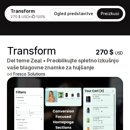
Transform
Ogled predstavitve
Preizkusi
270 $ USD
•
100%
Transform
270 $
USD
Del teme
Zeal
•
Preoblikujte spletno izkušnjo
vaše blagovne znamke za hujšanje
od
Fresco Solutions