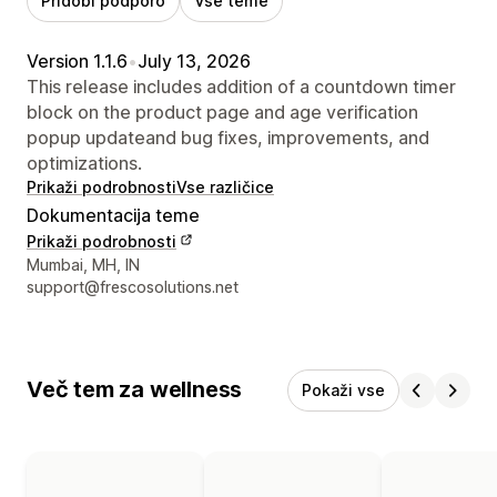
Pridobi podporo
Vse teme
Version 1.1.6
•
July 13, 2026
This release includes addition of a countdown timer
block on the product page and age verification
popup updateand bug fixes, improvements, and
optimizations.
Prikaži podrobnosti
Vse različice
Dokumentacija teme
Prikaži podrobnosti
Podatki za stik z oblikovalcem
Mumbai, MH, IN
support@frescosolutions.net
Več tem za wellness
Pokaži vse