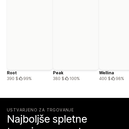
Root
Peak
Wellina
390 $
99%
380 $
100%
400 $
98%
USTVARJENO ZA TRGOVANJE
Najboljše spletne