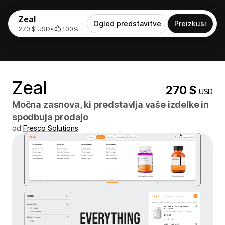
Zeal
Ogled predstavitve
Preizkusi
270 $ USD
•
100%
Zeal
270 $
USD
Močna zasnova, ki predstavlja vaše izdelke in
spodbuja prodajo
od
Fresco Solutions