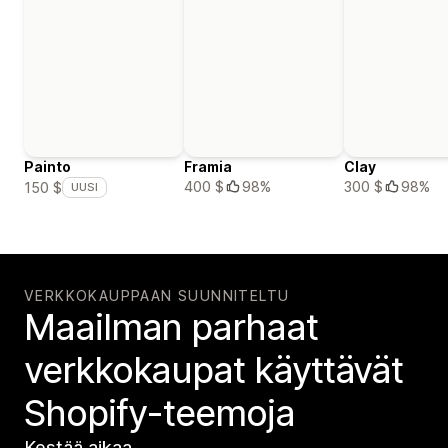
Painto
Framia
Clay
400 $
98%
300 $
98%
150 $
UUSI
VERKKOKAUPPAAN SUUNNITELTU
Maailman parhaat
verkko­kaupat käyttävät
Shopify-teemoja
Kestää aikaa