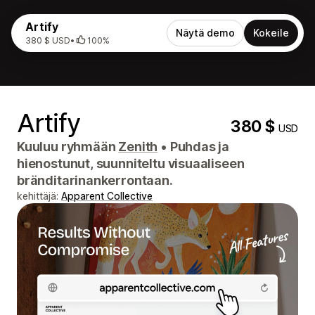
Artify
Näytä demo
Kokeile
380 $ USD
•
100%
Artify
380 $
USD
Kuuluu ryhmään
Zenith
•
Puhdas ja
hienostunut, suunniteltu visuaaliseen
bränditarinankerrontaan.
kehittäjä:
Apparent Collective