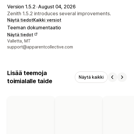
Version 1.5.2
•
August 04, 2026
Zenith 1.5.2 introduces several improvements.
Näytä tiedot
Kaikki versiot
Teeman dokumentaatio
Näytä tiedot
Suunnittelijan yhteystiedot
Valletta, MT
support@apparentcollective.com
Lisää teemoja
Näytä kaikki
toimialalle taide