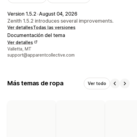
Version 1.5.2
•
August 04, 2026
Zenith 1.5.2 introduces several improvements.
Ver detalles
Todas las versiones
Documentación del tema
Ver detalles
Detalles de contacto del diseñador
Valletta, MT
support@apparentcollective.com
Más temas de ropa
Ver todo