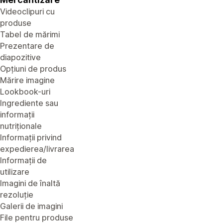
Videoclipuri cu
produse
Tabel de mărimi
Prezentare de
diapozitive
Opțiuni de produs
Mărire imagine
Lookbook-uri
Ingrediente sau
informații
nutriționale
Informații privind
expedierea/livrarea
Informații de
utilizare
Imagini de înaltă
rezoluție
Galerii de imagini
File pentru produse