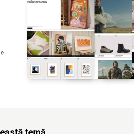
te
ceastă temă