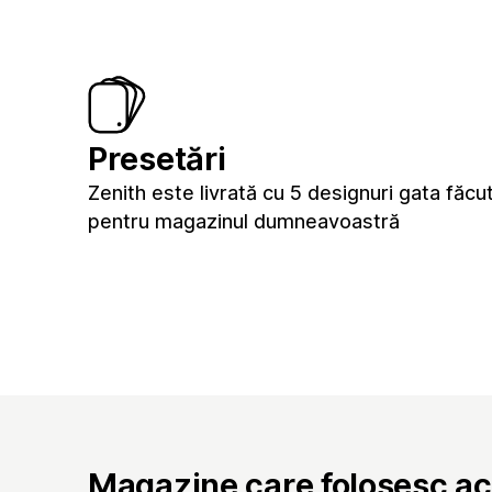
Presetări
Zenith este livrată cu 5 designuri gata făcu
pentru magazinul dumneavoastră
Magazine care folosesc a