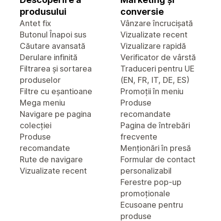
produsului
conversie
Antet fix
Vânzare încrucișată
Butonul Înapoi sus
Vizualizate recent
Căutare avansată
Vizualizare rapidă
Derulare infinită
Verificator de vârstă
Filtrarea și sortarea
Traduceri pentru UE
produselor
(EN, FR, IT, DE, ES)
Filtre cu eșantioane
Promoții în meniu
Mega meniu
Produse
Navigare pe pagina
recomandate
colecției
Pagina de întrebări
Produse
frecvente
recomandate
Menționări în presă
Rute de navigare
Formular de contact
Vizualizate recent
personalizabil
Ferestre pop-up
promoționale
Ecusoane pentru
produse