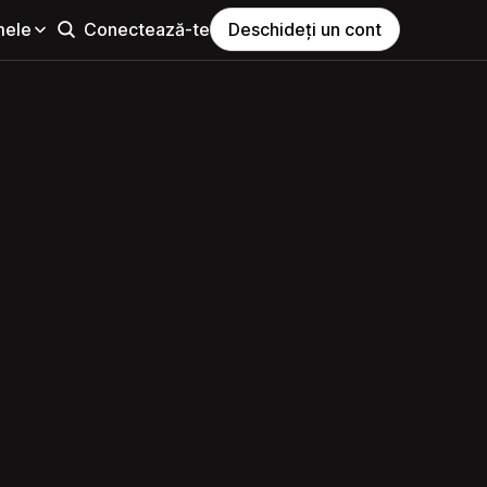
mele
Conectează-te
Deschideți un cont