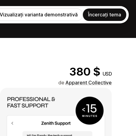
Vizualizați varianta demonstrativă
Încercați tema
380 $
USD
de
Apparent Collective