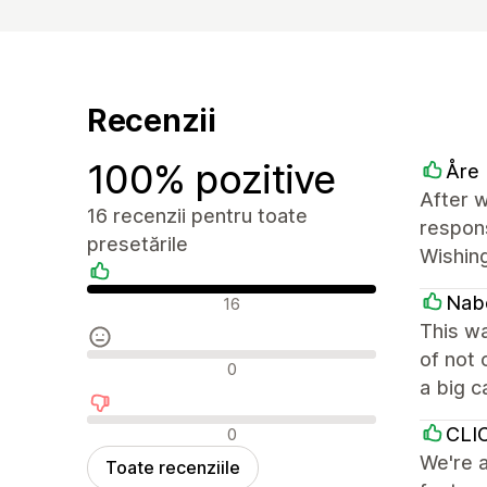
Recenzii
100% pozitive
Åre
After w
16 recenzii pentru toate
respons
presetările
Wishing
Recenzii pozitive
Nab
16
This w
of not 
Recenzii neutre
0
a big c
Recenzii negative
CLI
0
We're a
Toate recenziile