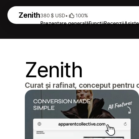
Zenith
380 $ USD
•
100%
Prezentare generală
Funcții
Recenzii
Asiste
Zenith
Curat și rafinat, conceput pentru 