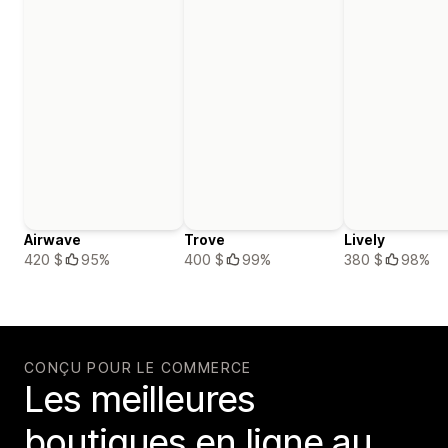
Airwave
Trove
Lively
420 $
95%
400 $
99%
380 $
98%
CONÇU POUR LE COMMERCE
Les meilleures
boutiques en ligne au