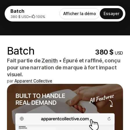
Batch
Afficher la démo
Essayer
380 $ USD
•
100%
Batch
380 $
USD
Fait partie de
Zenith
•
Épuré et raffiné, conçu
pour une narration de marque à fort impact
visuel.
par
Apparent Collective