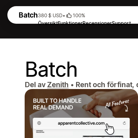
Batch
380 $ USD
•
100%
Översikt
Funktioner
Recensioner
Support
Batch
Del av
Zenith
•
Rent och förfinat, 