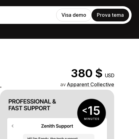
Visa demo
Prova tema
380 $
USD
.
av
Apparent Collective