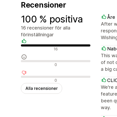
Recensioner
100 % positiva
Åre
After w
16 recensioner för alla
respons
förinställningar
Wishing
Positiva recensioner
Nab
16
This w
of not 
Neutrala recensioner
0
a big c
Negativa recensioner
CLI
0
We're a
Alla recensioner
feature
been qu
way.