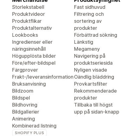
Storlekstabell
Fast sidhuvud
Produktvideor
Filtrering och
Produktflikar
sortering av
Produktalternativ
produkter
Lookbooks
Förbättrad sökning
Ingredienser eller
Länkstig
näringsinnehåll
Megameny
Högupplösta bilder
Navigering på
Före/efter-bildspel
produktseriesida
Färgprover
Nyligen visade
Frakt-/leveransinformation
Oändlig bläddring
Bruksanvisning
Provkartsfilter
Bildzoom
Rekommenderade
Bildspel
produkter
Bildhovring
Tillbaka till högst
Bildgallerier
upp på sidan-knapp
Animering
Kombinerad listning
SHOPIFY PLUS