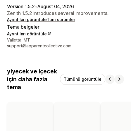
Version 1.5.2
•
August 04, 2026
Zenith 1.5.2 introduces several improvements.
Ayrıntıları görüntüle
Tüm sürümler
Tema belgeleri
Ayrıntıları görüntüle
Tasarımcı iletişim bilgileri
Valletta, MT
support@apparentcollective.com
yiyecek ve içecek
için daha fazla
Tümünü görüntüle
tema