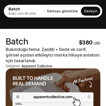
Batch
Demoyu görüntüle
Deneyin
$380 USD
•
100%
Batch
$380
USD
Bulunduğu tema:
Zenith
•
Sade ve zarif,
görsel açıdan etkileyici marka hikaye anlatımı
için tasarlandı.
Geliştiren:
Apparent Collective