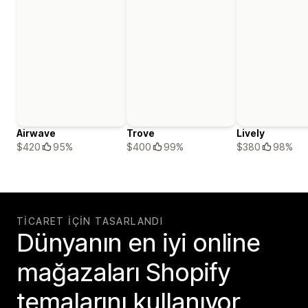
Airwave
Trove
Lively
$420
95%
$400
99%
$380
98%
TICARET IÇIN TASARLANDI
Dünyanın en iyi online
mağazaları Shopify
temalarını kullanıyor