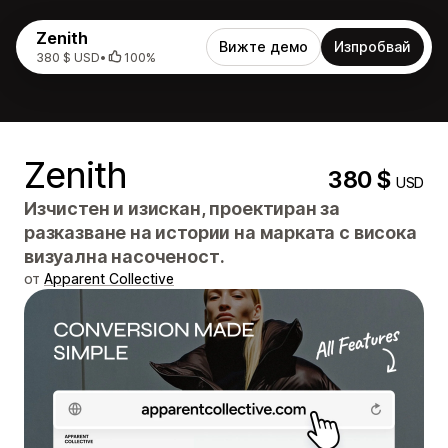
Zenith
Вижте демо
Изпробвай
380 $ USD
•
100%
Zenith
380 $
USD
Изчистен и изискан, проектиран за
разказване на истории на марката с висока
визуална насоченост.
от
Apparent Collective