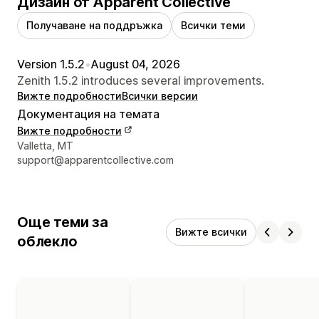
Дизайн от Apparent Collective
Получаване на поддръжка
Всички теми
Version 1.5.2
•
August 04, 2026
Zenith 1.5.2 introduces several improvements.
Вижте подробности
Всички версии
Документация на темата
Вижте подробности
Данни за връзка с дизайнера
Valletta, MT
support@apparentcollective.com
Още теми за
Вижте всички
облекло