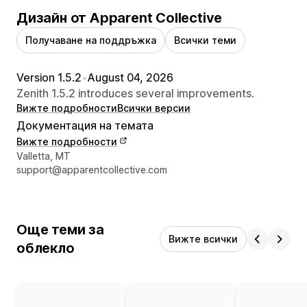
Дизайн от Apparent Collective
Получаване на поддръжка
Всички теми
Version 1.5.2
•
August 04, 2026
Zenith 1.5.2 introduces several improvements.
Вижте подробности
Всички версии
Документация на темата
Вижте подробности
Данни за връзка с дизайнера
Valletta, MT
support@apparentcollective.com
Още теми за
Вижте всички
облекло