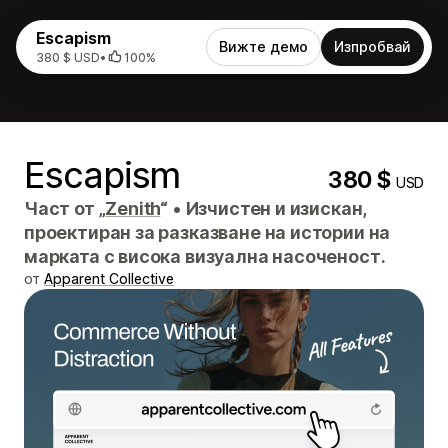
Escapism
Вижте демо
Изпробвай
380 $ USD
•
100%
Escapism
380 $
USD
Част от „
Zenith
“
•
Изчистен и изискан,
проектиран за разказване на истории на
марката с висока визуална насоченост.
от
Apparent Collective