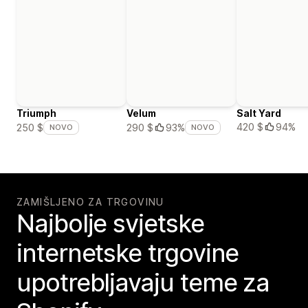
Triumph
Velum
Salt Yard
420 $
94%
250 $
290 $
93%
NOVO
NOVO
ZAMIŠLJENO ZA TRGOVINU
Najbolje svjetske
internetske trgovine
upotrebljavaju teme za