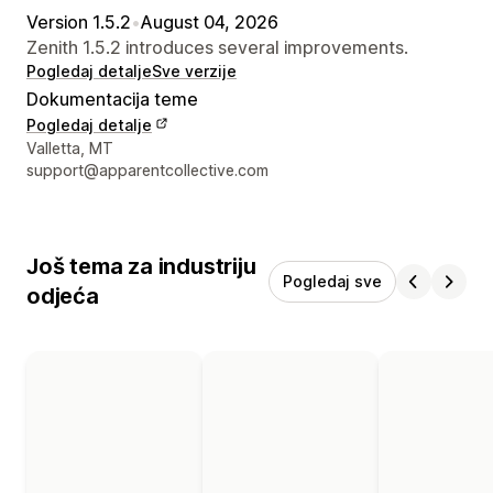
Version 1.5.2
•
August 04, 2026
Zenith 1.5.2 introduces several improvements.
Pogledaj detalje
Sve verzije
Dokumentacija teme
Pogledaj detalje
Podaci za kontakt dizajnera
Valletta, MT
support@apparentcollective.com
Još tema za industriju
Pogledaj sve
odjeća