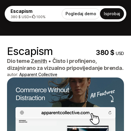
Escapism
Pogledaj demo
Isprobaj
380 $ USD
•
100%
Escapism
380 $
USD
Dio teme
Zenith
•
Čisto i profinjeno,
dizajnirano za vizualno pripovijedanje brenda.
autor:
Apparent Collective