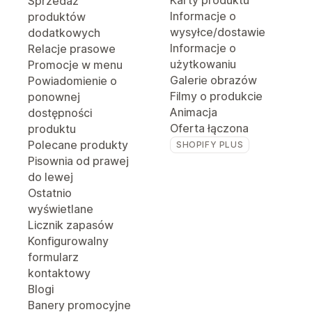
Karty produktu
Sprzedaż
Informacje o
produktów
wysyłce/dostawie
dodatkowych
Informacje o
Relacje prasowe
użytkowaniu
Promocje w menu
Galerie obrazów
Powiadomienie o
Filmy o produkcie
ponownej
Animacja
dostępności
Oferta łączona
produktu
Polecane produkty
SHOPIFY PLUS
Pisownia od prawej
do lewej
Ostatnio
wyświetlane
Licznik zapasów
Konfigurowalny
formularz
kontaktowy
Blogi
Banery promocyjne