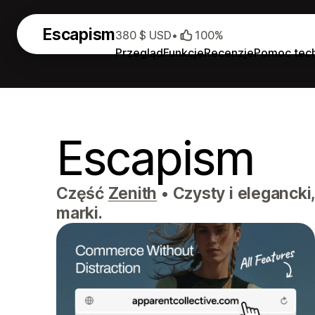
Escapism
380 $ USD
•
100%
Przegląd
Funkcje
Recenzje
Pomoc tec
Escapism
Część
Zenith
•
Czysty i elegancki
marki.