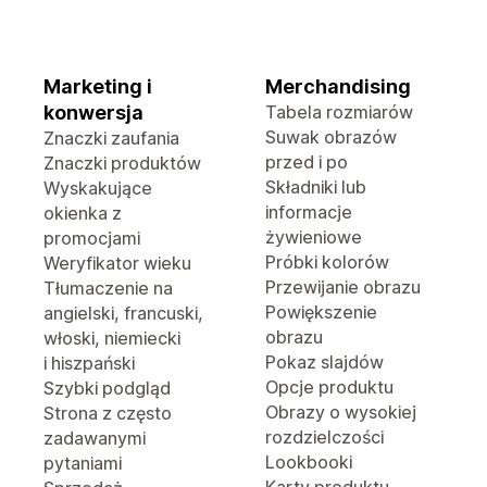
Marketing i
Merchandising
konwersja
Tabela rozmiarów
Suwak obrazów
Znaczki zaufania
przed i po
Znaczki produktów
Składniki lub
Wyskakujące
informacje
okienka z
żywieniowe
promocjami
Próbki kolorów
Weryfikator wieku
Przewijanie obrazu
Tłumaczenie na
Powiększenie
angielski, francuski,
obrazu
włoski, niemiecki
Pokaz slajdów
i hiszpański
Opcje produktu
Szybki podgląd
Obrazy o wysokiej
Strona z często
rozdzielczości
zadawanymi
Lookbooki
pytaniami