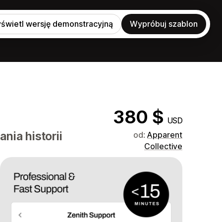
świetl wersję demonstracyjną
Wypróbuj szablon
380 $
USD
nia historii
od:
Apparent
Collective