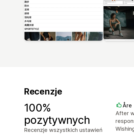
Recenzje
100%
Åre
After w
pozytywnych
respons
Wishing
Recenzje wszystkich ustawień