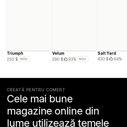
Triumph
Velum
Salt Yard
420 $
94%
250 $
290 $
93%
NOU
NOU
CREATĂ PENTRU COMERȚ
Cele mai bune
magazine online din
lume utilizează temele