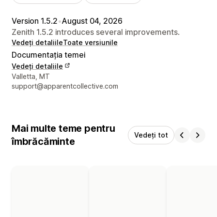
Version 1.5.2
•
August 04, 2026
Zenith 1.5.2 introduces several improvements.
Vedeți detaliile
Toate versiunile
Documentația temei
Vedeți detaliile
Detaliile de contact ale designerului
Valletta, MT
support@apparentcollective.com
Mai multe teme pentru
Vedeți tot
îmbrăcăminte