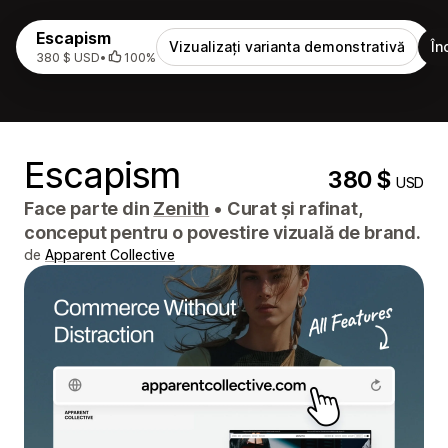
Escapism
Vizualizați varianta demonstrativă
În
380 $ USD
•
100%
Escapism
380 $
USD
Face parte din
Zenith
•
Curat și rafinat,
conceput pentru o povestire vizuală de brand.
de
Apparent Collective