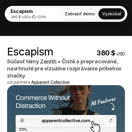
Escapism
Zobraziť demo
Vyskúšať
380 $ USD
•
100%
Escapism
380 $
USD
Súčasť témy
Zenith
•
Čisté a prepracované,
navrhnuté pre vizuálne rozprávanie príbehov
značky.
od partnera
Apparent Collective