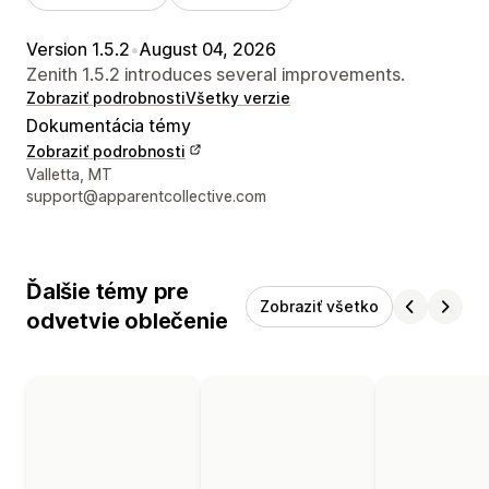
Version 1.5.2
•
August 04, 2026
Zenith 1.5.2 introduces several improvements.
Zobraziť podrobnosti
Všetky verzie
Dokumentácia témy
Zobraziť podrobnosti
Kontaktné údaje vývojára
Valletta, MT
support@apparentcollective.com
Ďalšie témy pre
Zobraziť všetko
odvetvie oblečenie