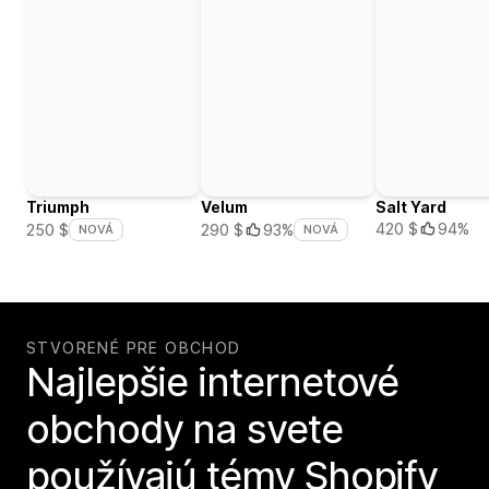
Triumph
Velum
Salt Yard
420 $
94%
250 $
290 $
93%
NOVÁ
NOVÁ
STVORENÉ PRE OBCHOD
Najlepšie internetové
obchody na svete
používajú témy Shopify