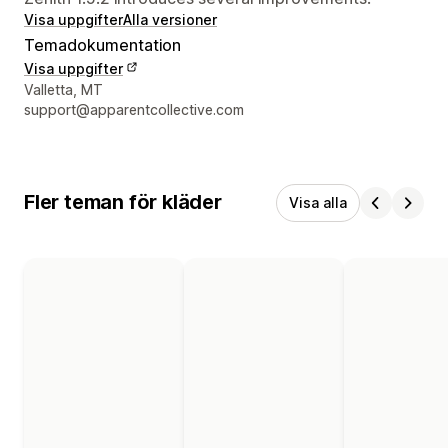
Visa uppgifter
Alla versioner
Temadokumentation
Visa uppgifter
Designerns kontaktuppgifter
Valletta, MT
support@apparentcollective.com
Fler teman för kläder
Visa alla