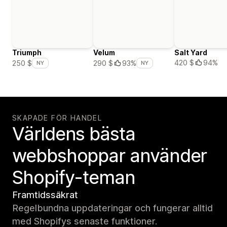
Triumph
Velum
Salt Yard
420 $
94%
250 $
290 $
93%
NY
NY
SKAPADE FÖR HANDEL
Världens bästa
webbshoppar använder
Shopify-teman
Framtidssäkrat
Regelbundna uppdateringar och fungerar alltid
med Shopifys senaste funktioner.