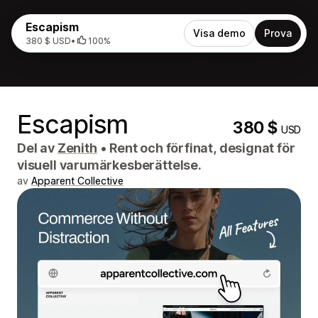
Escapism
Visa demo
Prova
380 $ USD
•
100%
Escapism
380 $
USD
Del av
Zenith
•
Rent och förfinat, designat för
visuell varumärkesberättelse.
av
Apparent Collective