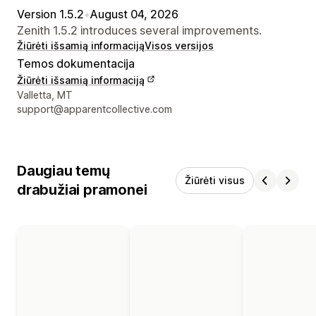
Version 1.5.2
•
August 04, 2026
Zenith 1.5.2 introduces several improvements.
Žiūrėti išsamią informaciją
Visos versijos
Temos dokumentacija
Žiūrėti išsamią informaciją
Kūrėjo kontaktiniai duomenys
Valletta, MT
support@apparentcollective.com
Daugiau temų
Žiūrėti visus
drabužiai pramonei