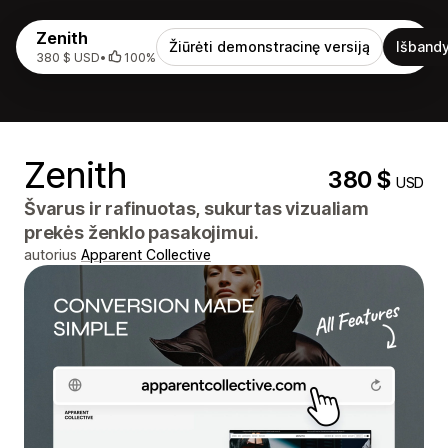
Zenith
Žiūrėti demonstracinę versiją
Išbandy
380 $ USD
•
100%
Zenith
380 $
USD
Švarus ir rafinuotas, sukurtas vizualiam
prekės ženklo pasakojimui.
autorius
Apparent Collective