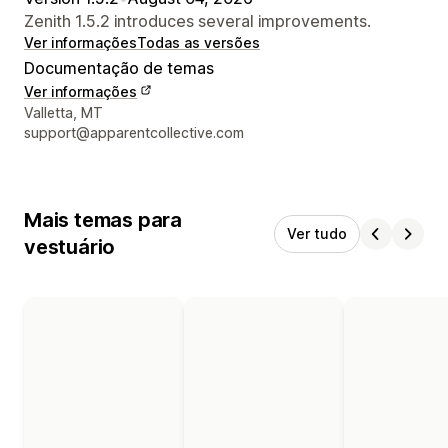
Zenith 1.5.2 introduces several improvements.
Ver informações
Todas as versões
Documentação de temas
Ver informações
Informações de contato do designer
Valletta, MT
support@apparentcollective.com
Mais temas para
Ver tudo
vestuário