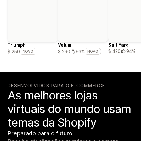
Triumph
Velum
Salt Yard
$ 420
94%
$ 250
$ 290
93%
NOVO
NOVO
DESENVOLVIDOS PARA O E-COMMERCE
As melhores lojas
virtuais do mundo usam
temas da Shopify
Preparado para o futuro