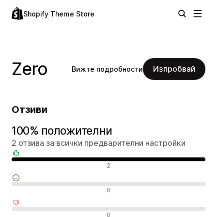
Shopify Theme Store
Zero
Изпробвай
Вижте подробности
Отзиви
100% положителни
2 отзива за всички предварителни настройки
Положителни отзиви
2
Неутрални отзиви
0
Отрицателни отзиви
0