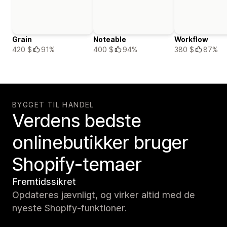
Grain
Noteable
Workflow
420 $
91%
400 $
94%
380 $
87%
BYGGET TIL HANDEL
Verdens bedste
onlinebutikker bruger
Shopify-temaer
Fremtidssikret
Opdateres jævnligt, og virker altid med de
nyeste Shopify-funktioner.