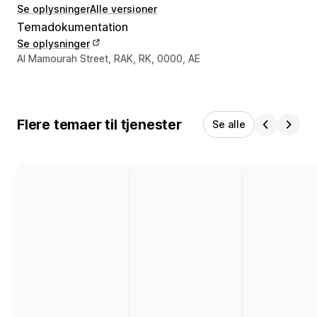
Se oplysninger
Alle versioner
Temadokumentation
Se oplysninger
Se kontaktoplysninger
Al Mamourah Street, RAK, RK, 0000, AE
Flere temaer til tjenester
Se alle