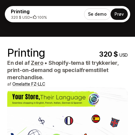
Printing
Se demo
Prøv
320 $ USD
•
100%
Printing
320 $
USD
En del af
Zero
•
Shopify-tema til trykkerier,
print-on-demand og specialfremstillet
merchandise.
af
Omelatte FZ-LLC