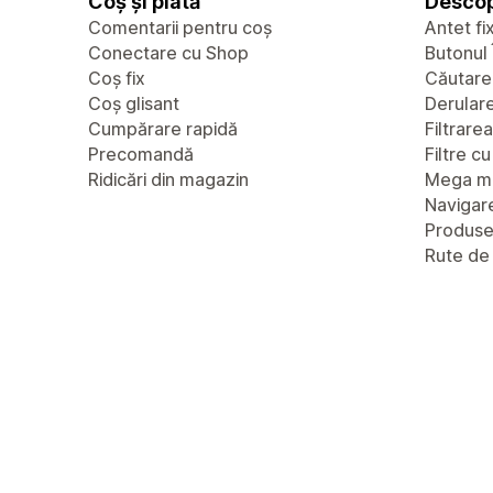
Coș și plată
Descop
Comentarii pentru coș
Antet fi
Conectare cu Shop
Butonul 
Coș fix
Căutare
Coș glisant
Derulare 
Cumpărare rapidă
Filtrare
Precomandă
Filtre c
Ridicări din magazin
Mega m
Navigare
Produs
Rute de