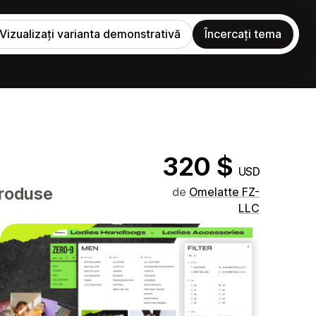
Vizualizați varianta demonstrativă
Încercați tema
320 $
USD
produse
de
Omelatte FZ-
LLC