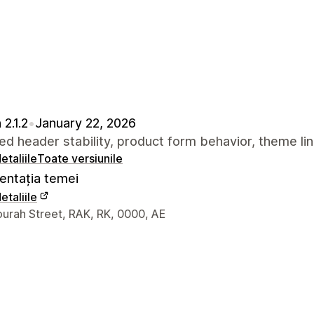
 2.1.2
•
January 22, 2026
d header stability, product form behavior, theme lin
etaliile
Toate versiunile
ntația temei
etaliile
 de contact ale designerului
urah Street, RAK, RK, 0000, AE