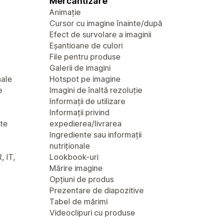
Mercantizare
Animație
Cursor cu imagine înainte/după
Efect de survolare a imaginii
Eșantioane de culori
File pentru produse
Galerii de imagini
nale
Hotspot pe imagine
e
Imagini de înaltă rezoluție
Informații de utilizare
Informații privind
nte
expedierea/livrarea
Ingrediente sau informații
nutriționale
, IT,
Lookbook-uri
Mărire imagine
Opțiuni de produs
Prezentare de diapozitive
Tabel de mărimi
Videoclipuri cu produse