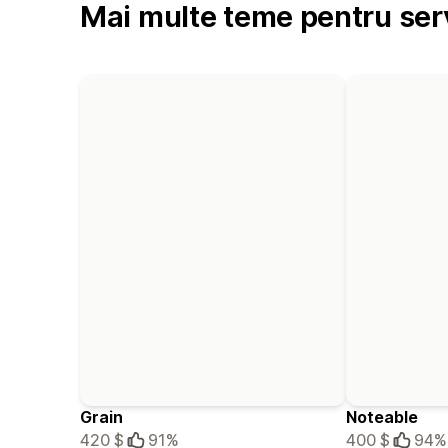
Mai multe teme pentru serv
Grain
Noteable
420 $
91%
400 $
94%