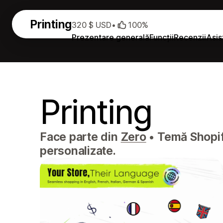
Printing
320 $ USD
•
100%
Prezentare generală
Funcții
Recenzii
Asis
Printing
Face parte din
Zero
•
Temă Shopify
personalizate.