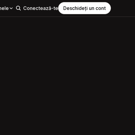
mele
Conectează-te
Deschideți un cont