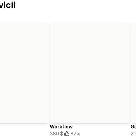
icii
Workflow
G
380 $
87%
21