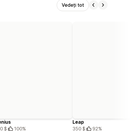
Vedeți tot
enius
Leap
0 $
100%
350 $
92%