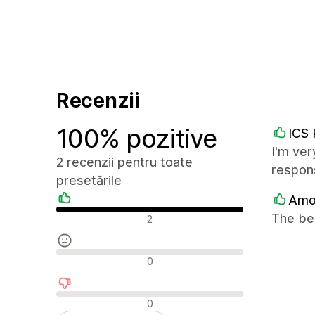
Recenzii
100% pozitive
ICS 
I'm ver
2 recenzii pentru toate
respon
presetările
Amo
Recenzii pozitive
The bes
2
Recenzii neutre
0
Recenzii negative
0