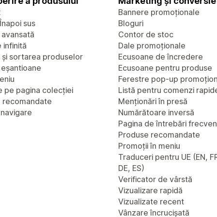
erire a produsului
Marketing și conversie
x
Bannere promoționale
Înapoi sus
Bloguri
 avansată
Contor de stoc
infinită
Dale promoționale
a și sortarea produselor
Ecusoane de încredere
u eșantioane
Ecusoane pentru produse
eniu
Ferestre pop-up promoțio
 pe pagina colecției
Listă pentru comenzi rapid
e recomandate
Menționări în presă
 navigare
Numărătoare inversă
Pagina de întrebări frecve
Produse recomandate
Promoții în meniu
Traduceri pentru UE (EN, FR
DE, ES)
Verificator de vârstă
Vizualizare rapidă
Vizualizate recent
Vânzare încrucișată