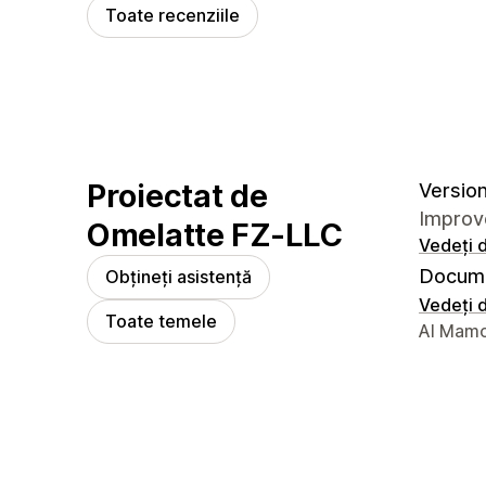
Toate recenziile
Proiectat de
Version
Improve
Omelatte FZ-LLC
Vedeți d
Docume
Obțineți asistență
Vedeți d
Toate temele
Detaliile
Al Mamo