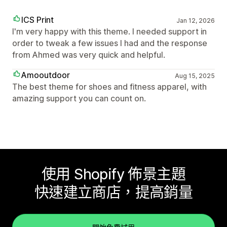
ICS Print
Jan 12, 2026
I'm very happy with this theme. I needed support in
order to tweak a few issues I had and the response
from Ahmed was very quick and helpful.
Amooutdoor
Aug 15, 2025
The best theme for shoes and fitness apparel, with
amazing support you can count on.
使用 Shopify 佈景主題
快速建立商店，提高銷量